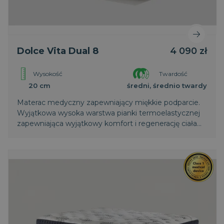
Dolce Vita Dual 8
4 090 zł
VISITOR_PRIVACY_METADATA
5
YouTube
miesięcy
.youtube.com
4
tygodnie
Wysokość
Twardość
20 cm
średni, średnio twardy
Materac medyczny zapewniający miękkie podparcie.
Wyjątkowa wysoka warstwa pianki termoelastycznej
zapewniająca wyjątkowy komfort i regenerację ciała
podczas snu. Posiada system dwóch stref komfortu
Dual Comfort
__cf_bm
29 minut
Cloudflare Inc.
58
.vimeo.com
sekund