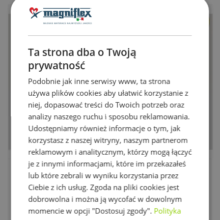
Ta strona dba o Twoją
prywatność
Podobnie jak inne serwisy www, ta strona
używa plików cookies aby ułatwić korzystanie z
niej, dopasować treści do Twoich potrzeb oraz
analizy naszego ruchu i sposobu reklamowania.
Udostępniamy również informacje o tym, jak
korzystasz z naszej witryny, naszym partnerom
reklamowym i analitycznym, którzy mogą łączyć
je z innymi informacjami, które im przekazałeś
Dolce Vita Comfort Dual 10
4 640 zł
lub które zebrali w wyniku korzystania przez
Ciebie z ich usług. Zgoda na pliki cookies jest
Wymiary
Wysokość
Twardość
dobrowolna i można ją wycofać w dowolnym
80x200 cm
25 cm
średni, średnio twardy
momencie w opcji "Dostosuj zgody".
Polityka