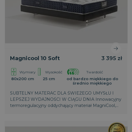
Magnicool 10 Soft
3 395 zł
PHPSESSID
Sesja
PHP.net
.magniflex.pl
Wymiary
Wysokość
Twardość
80x200 cm
25 cm
od bardzo miękkiego do
średnio miękkiego
SUBTELNY MATERAC DLA ŚWIEŻEGO UMYSŁU I
LEPSZEJ WYDAJNOŚCI W CIĄGU DNIA Innowacyjny
termoregulacyjny oddychający materiał MagniCool,
dynamicznie łączy zaawansowane technologie,
reguluje temperaturę, zapewnia podczas snu
wyjątkowe uczucie świeżości.