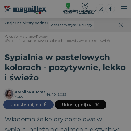
ZNAJDŹ
ROZSZERZONA
SKLEP
GWARANCJA
Znajdź najbliższy oddział:
Zobacz wszystkie sklepy
Włoskie materace
Porady
Sypialnia w pastelowych kolorach - pozytywnie, lekko i świeżo
Sypialnia w pastelowych
kolorach - pozytywnie, lekko
i świeżo
Karolina Kuchta
14. 10. 2025
Autor
Udostępnij na
Udostępnij na
Wiadomo że kolory pastelowe w
sypialni należą do najmodniejszych w