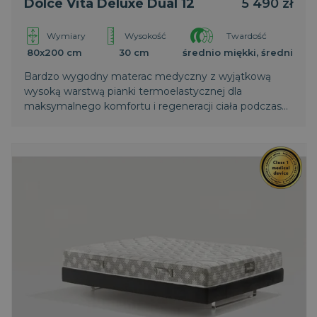
Dolce Vita Deluxe Dual 12
5 490 zł
niezbędnych plików cookie nie można prawidłowo
korzystać ze strony internetowej.
CookieScriptConsent
1
CookieScript
Wymiary
Wysokość
Twardość
miesiąc
www.magniflex.pl
80x200 cm
30 cm
średnio miękki, średni
2 dni
Bardzo wygodny materac medyczny z wyjątkową
wysoką warstwą pianki termoelastycznej dla
maksymalnego komfortu i regeneracji ciała podczas
snu.
CookieScriptConsent
1
CookieScript
miesiąc
dobrzespac.magniflex.pl
Polityce prywatności Google