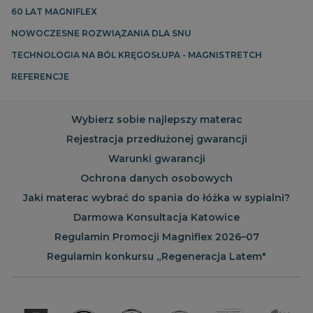
60 LAT MAGNIFLEX
VISITOR_PRIVACY_METADATA
5
YouTube
NOWOCZESNE ROZWIĄZANIA DLA SNU
miesięcy
.youtube.com
4
TECHNOLOGIA NA BÓL KRĘGOSŁUPA - MAGNISTRETCH
tygodnie
REFERENCJE
Wybierz sobie najlepszy materac
Rejestracja przedłużonej gwarancji
Warunki gwarancji
Ochrona danych osobowych
Jaki materac wybrać do spania do łóżka w sypialni?
Darmowa Konsultacja Katowice
Regulamin Promocji Magniflex 2026–07
__cf_bm
29 minut
Cloudflare Inc.
58
.vimeo.com
Regulamin konkursu „Regeneracja Latem"
sekund