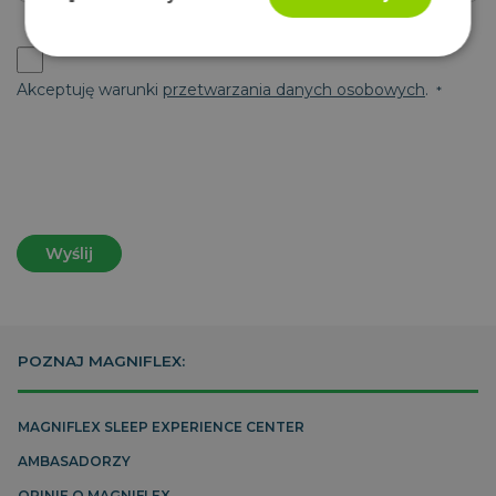
Niezbędne
Wydajność
Targetowanie
Akceptuję warunki
przetwarzania danych osobowych
.
Funkcjonalność
Niesklasyfikowane
Wyślij
Niezbędne
Wydajność
Targetowanie
Funkcjonalność
Niesklasyfikowane
POZNAJ MAGNIFLEX:
Niezbędne pliki cookie umożliwiają korzystanie z
podstawowych funkcji strony internetowej, takich jak
logowanie użytkownika i zarządzanie kontem. Bez
niezbędnych plików cookie nie można prawidłowo
MAGNIFLEX SLEEP EXPERIENCE CENTER
korzystać ze strony internetowej.
AMBASADORZY
CookieScriptConsent
1
CookieScript
miesiąc
www.magniflex.pl
OPINIE O MAGNIFLEX