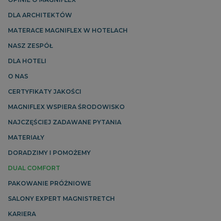
2 dni
DLA ARCHITEKTÓW
MATERACE MAGNIFLEX W HOTELACH
NASZ ZESPÓŁ
DLA HOTELI
O NAS
CERTYFIKATY JAKOŚCI
MAGNIFLEX WSPIERA ŚRODOWISKO
CookieScriptConsent
1
CookieScript
NAJCZĘŚCIEJ ZADAWANE PYTANIA
miesiąc
dobrzespac.magniflex.pl
MATERIAŁY
Polityce prywatności Google
DORADZIMY I POMOŻEMY
DUAL COMFORT
PAKOWANIE PRÓŻNIOWE
SALONY EXPERT MAGNISTRETCH
KARIERA