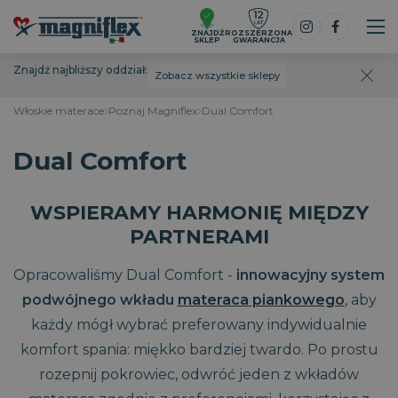
ZNAJDŹ
ROZSZERZONA
SKLEP
GWARANCJA
Znajdź najbliższy oddział:
Zobacz wszystkie sklepy
Włoskie materace
Poznaj Magniflex
Dual Comfort
Dual Comfort
WSPIERAMY HARMONIĘ MIĘDZY
PARTNERAMI
Opracowaliśmy Dual Comfort -
innowacyjny system
podwójnego wkładu
materaca piankowego
, aby
każdy mógł wybrać preferowany indywidualnie
komfort spania: miękko bardziej twardo. Po prostu
rozepnij pokrowiec, odwróć jeden z wkładów