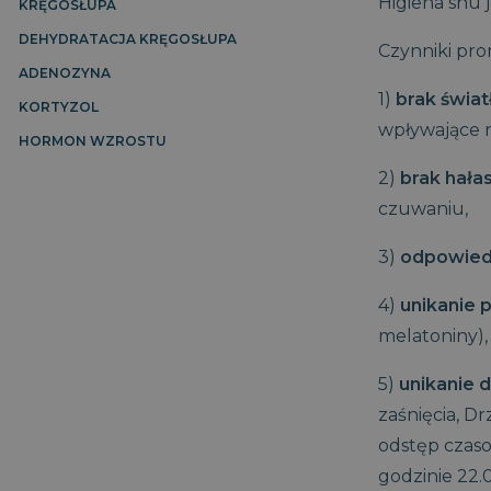
Higiena snu 
KRĘGOSŁUPA
Materace piankowe 80×200
DEHYDRATACJA KRĘGOSŁUPA
Czynniki pr
Materace piankowe 90×200
ADENOZYNA
Materace piankowe 100×200
1)
brak świat
KORTYZOL
Materace piankowe 120×200
wpływające 
Materace piankowe 140×200
HORMON WZROSTU
Materace piankowe 160×200
2)
brak hała
Materace piankowe 180×200
czuwaniu,
Materace piankowe 200×200
3)
odpowied
4)
unikanie 
melatoniny),
5)
unikanie 
zaśnięcia, 
odstęp czaso
godzinie 22.