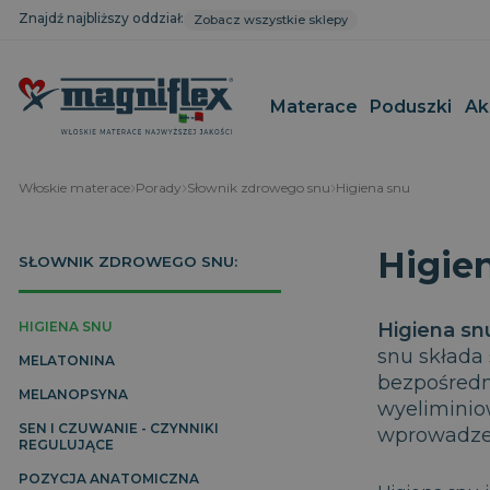
Znajdź najbliższy oddział:
Zobacz wszystkie sklepy
Materace
Poduszki
Ak
Włoskie materace
Porady
Słownik zdrowego snu
Higiena snu
Kolekcja MagniStretch®
Magnistretch
Materace c
Poduszki d
Higie
głowy
SŁOWNIK ZDROWEGO SNU:
Kolekcja Dolce Vita
Geomemory Cotton Deluxe
Materace n
Poduszki o
Kolekcja Maestro
Magnigel
Materace t
szyjny
Kolekcja Armonia
MagniProtect
Materace re
HIGIENA SNU
Higiena sn
Poduszki re
Kolekcja Magnicool
MagniCool
snu składa
Poduszki d
MELATONINA
Kolekcja Classico
Superiore
bezpośredn
Poduszki d
MELANOPSYNA
Pokrowce na materac
Classico
wyeliminio
Poduszki c
Baby Line
Sushi
SEN I CZUWANIE - CZYNNIKI
wprowadzen
Poduszki a
REGULUJĄCE
Rozmiary niestandardowe materacy
Poduszki p
POZYCJA ANATOMICZNA