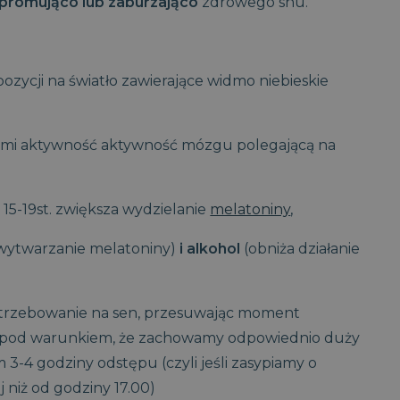
promująco lub zaburzająco
zdrowego snu.
pozycji na światło zawierające widmo niebieskie
ącymi aktywność aktywność mózgu polegającą na
15-19st. zwiększa wydzielanie
melatoniny
,
wytwarzanie melatoniny)
i alkohol
(obniża działanie
trzebowanie na sen, przesuwając moment
e pod warunkiem, że zachowamy odpowiednio duży
-4 godziny odstępu (czyli jeśli zasypiamy o
 niż od godziny 17.00)