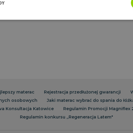
DY
e pory snu
- dzięki regularności w porach snu koreluj
głębokość snu.
Wydajność
Targetowanie
Funkcjonalność
ezbędne
Wydajność
Targetowanie
Funkcjonalność
Niesklasyfikow
możliwiają korzystanie z podstawowych funkcji strony internetowej, takich jak logowa
 niezbędnych plików cookie nie można prawidłowo korzystać ze strony internetowej.
Okres
Dostawca
/
Domena
Opis
przechowywania
jlepszy materac
Rejestracja przedłużonej gwarancji
W
nych osobowych
Jaki materac wybrać do spania do łóżk
1 miesiąc 2 dni
Ten plik cookie jest używany 
CookieScript
Script.com do zapamiętywania
www.magniflex.pl
a Konsultacja Katowice
Regulamin Promocji Magniflex
dotyczących zgody użytkownika
to konieczne, aby baner cook
Regulamin konkursu „Regeneracja Latem"
działał poprawnie.
1 miesiąc
Ten plik cookie jest używany 
CookieScript
Script.com do zapamiętywania
dobrzespac.magniflex.pl