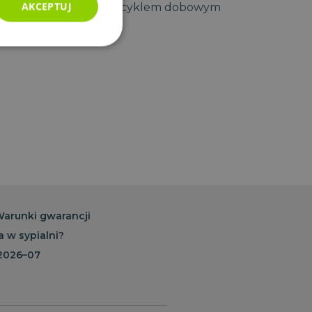
AKCEPTUJ
emy moment zaśnięcia z cyklem dobowym
Niesklasyfikowane
ane
nie użytkownika i
arunki gwarancji
a w sypialni?
przez usługę Cookie-
 preferencji
 2026–07
 na pliki cookie. Jest
ie Cookie-Script.com
przez usługę Cookie-
 preferencji