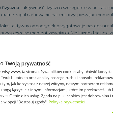
 fizyczna
- aktywność fizyczna szczególnie w postaci sp
uralne zapotrzebowanie na sen, przyspieszając moment 
elaks
- aktywny odpoczynek przygotowuje nas do snu: akt
 - przyspieszając moment zasypiania. Nie każde działanie
elaksem odpowiednim przed snem - treści pobudzające 
renaliny która nie pozwala zasnąć,
dżywianie
- składa się na nie: z jednej strony
jedzenie p
 o Twoją prywatność
 na sen jak melatonina i serotonina czyli produkty boga
rwisy www, ta strona używa plików cookies aby ułatwić korzystani
 spożywania ciężkich posiłków
przed snem - wymagając
 Twoich potrzeb oraz analizy naszego ruchu i sposobu reklamo
cych aktywność somatyczną organizmu kiedy powinna b
o tym, jak korzystasz z naszej witryny, naszym partnerom rekla
 mogą łączyć je z innymi informacjami, które im przekazałeś lub 
warunki snu
- składa się na nie
wygodna poduszka i ma
rzez Ciebie z ich usług. Zgoda na pliki cookies jest dobrowolna 
ciała - obniża się napięcie mięśniowe (somatyczne) poz
w opcji "Dostosuj zgody".
Polityka prywatności
ębsze poziomy snu,