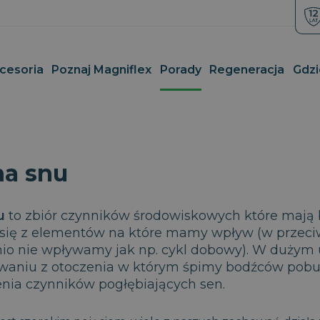
cesoria
Poznaj Magniflex
Porady
Regeneracja
Gdzi
hłodzące
opasowujące się do kształtu
Materace dla par
Poduszki ortopedyczne dla n
na snu
a chory kręgosłup
Materace dla seniorów
Poduszki ortopedyczne dla dz
rtopedyczne na kręgosłup
ermoelastyczne
Materace dla sportowców
Poduszki ortopedyczne dla d
habilitacyjne
Materace dla alergików
Poduszki dla kobiet
u
to zbiór czynników środowiskowych które mają 
hablitacyjne do spania
Materace piankowe dla dzieci
Poduszki ortopedyczne dla 
 się z elementów na które mamy wpływ (w przeci
o spania na boku
Materace dla nastolatków
io nie wpływamy jak np. cykl dobowy). W dużym 
o spania na plecach
Materace dla osób powyżej 1
waniu z otoczenia w którym śpimy bodźców pobu
hłodzące
Materace jednoosobowe
ia czynników pogłębiających sen.
ntybakteryjne
Materace dla osób z nadwagą
odróżne ortopedyczne