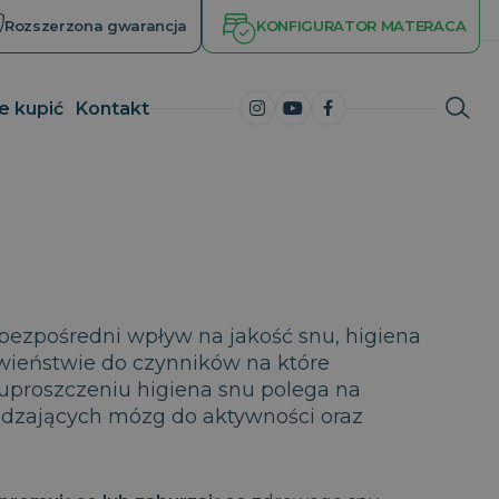
Rozszerzona gwarancja
KONFIGURATOR MATERACA
e kupić
Kontakt
iemowląt
Miękkie materace do spania
Poduszki ortopedyczne niskie
ieci
Materace średnio miękkie
Poduszki ortopedyczne wysokie
orosłych
Materace pośredniej twardości
Materace średnio twarde
bezpośredni wpływ na jakość snu, higiena
mężczyzn
Materace piankowe twarde
wieństwie do czynników na które
uproszczeniu higiena snu polega na
00 kg
dzających mózg do aktywności oraz