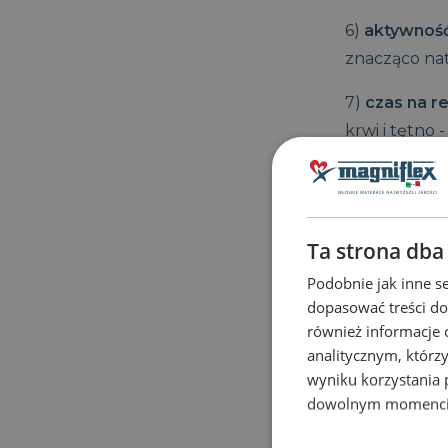
6)
aktywność
znacząco nat
7)
czas na r
krwi i tętno
organizmu r
ucieczki - ad
8)
zdrowe o
Ta strona dba
wpływających
Podobnie jak inne se
zaniechaniu
dopasować treści do
(zwiększają
również informacje 
analitycznym, którzy
9)
wygodne 
wyniku korzystania p
powierzchni 
dowolnym momencie 
wejście w gł