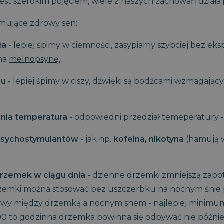
jest szerokim pojęciem, wiele z naszych zachowań działa
omujące zdrowy sen:
ła
- lepiej śpimy w ciemności, zasypiamy szybciej bez eks
na
melnopsynę
,
su
- lepiej śpimy w ciszy, dźwięki są bodźcami wzmagaj
nia temperatura
- odpowiedni przedział temeperatury - 
psychostymulantów -
jak np.
kofeina, nikotyna
(hamują 
drzemek w ciągu dnia -
dzienne drzemki zmniejszą zapo
Drzemki można stosować bez uszczerbku na nocnym śni
wy między drzemką a nocnym snem - najlepiej minimum 3
00 to godzinna drzemka powinna się odbywać nie później