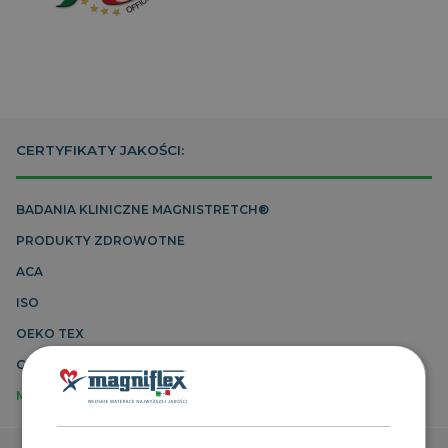
CERTYFIKATY JAKOŚCI:
BADANIA KLINICZNE MAGNISTRETCH®
PRODUKTY ZDROWOTNE
ACA
ISO
OEKO TEX
GOTS
MADE IN ITALY