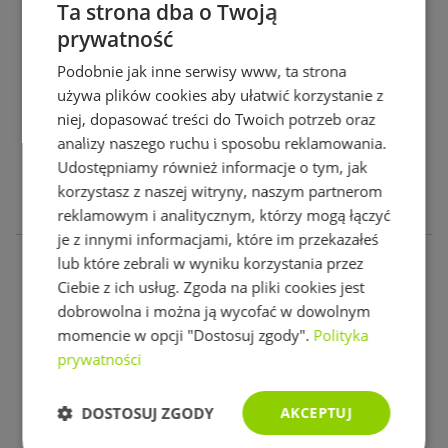
Ta strona dba o Twoją
Wybierz sobie najlepszy materac
prywatność
Rejestracja przedłużonej gwarancji
Warunki gwarancji
Podobnie jak inne serwisy www, ta strona
Ochrona danych osobowych
używa plików cookies aby ułatwić korzystanie z
niej, dopasować treści do Twoich potrzeb oraz
Jaki materac wybrać do spania do łóżka w sypialni?
analizy naszego ruchu i sposobu reklamowania.
Darmowa Konsultacja Katowice
Udostępniamy również informacje o tym, jak
Regulamin Promocji Magniflex 2026–07
korzystasz z naszej witryny, naszym partnerom
Regulamin konkursu „Regeneracja Latem"
reklamowym i analitycznym, którzy mogą łączyć
je z innymi informacjami, które im przekazałeś
lub które zebrali w wyniku korzystania przez
Ciebie z ich usług. Zgoda na pliki cookies jest
dobrowolna i można ją wycofać w dowolnym
momencie w opcji "Dostosuj zgody".
Polityka
prywatności
DOSTOSUJ ZGODY
AKCEPTUJ