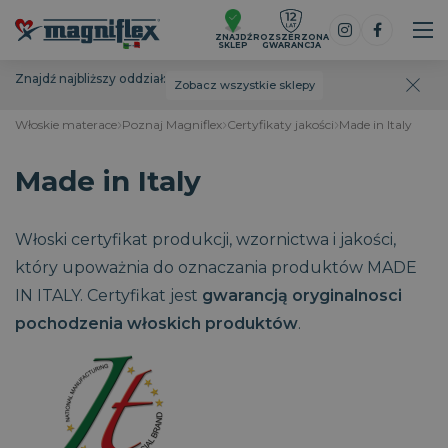
ZNAJDŹ
ROZSZERZONA
SKLEP
GWARANCJA
Znajdź najbliższy oddział:
Zobacz wszystkie sklepy
Włoskie materace
Poznaj Magniflex
Certyfikaty jakości
Made in Italy
Made in Italy
Włoski certyfikat produkcji, wzornictwa i jakości,
który upoważnia do oznaczania produktów MADE
IN ITALY. Certyfikat jest
gwarancją oryginalnosci
pochodzenia włoskich produktów
.