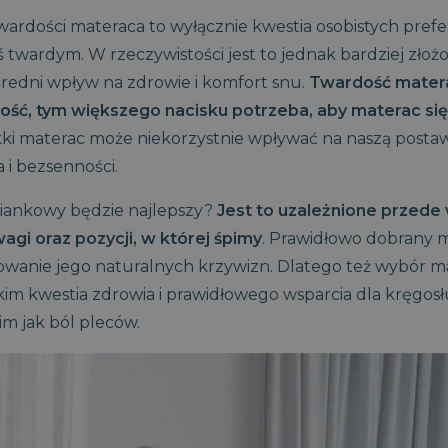
ardości materaca to wyłącznie kwestia osobistych prefer
twardym. W rzeczywistości jest to jednak bardziej złożo
redni wpływ na zdrowie i komfort snu.
Twardość matera
ość, tym większego nacisku potrzeba, aby materac się
ki materac może niekorzystnie wpływać na naszą posta
 i bezsenności.
piankowy będzie najlepszy?
Jest to uzależnione przede
agi oraz pozycji, w której śpimy
. Prawidłowo dobrany m
owanie jego naturalnych krzywizn. Dlatego też wybór ma
im kwestia zdrowia i prawidłowego wsparcia dla kręgosł
m jak ból pleców.