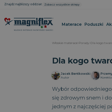
Znajdź najbliższy oddział:
Zobacz wszystkie sklepy
Materace
Poduszki
Ak
Włoskie materace
Porady
Dla kogo twa
Kolekcja MagniStretch®
Magnistretch
Materace c
Poduszki d
Dla kogo twa
głowy
Kolekcja Dolce Vita
Geomemory Cotton Deluxe
Materace n
Poduszki o
Kolekcja Maestro
Magnigel
Materace t
szyjny
Kolekcja Armonia
MagniProtect
Materace re
Jacek Bentkowski
Przemy
Poduszki re
Autor
Korekto
Kolekcja Magnicool
MagniCool
Poduszki d
Kolekcja Classico
Superiore
Poduszki d
Wybór odpowiedniego ma
Pokrowce na materac
Classico
Poduszki c
się zdrowym snem i do
Baby Line
Sushi
Poduszki a
Rozmiary niestandardowe materacy
Poduszki p
jednym z najczęściej p