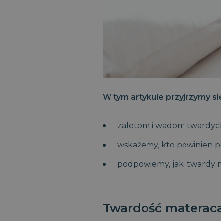
W tym artykule przyjrzymy się 
zaletom i wadom twardyc
wskażemy, kto powinien 
podpowiemy, jaki twardy 
Twardość materaca