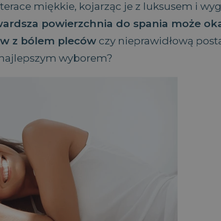
aterace miękkie, kojarząc je z luksusem i w
wardsza powierzchnia do spania może ok
ów z bólem pleców
czy nieprawidłową post
 najlepszym wyborem?