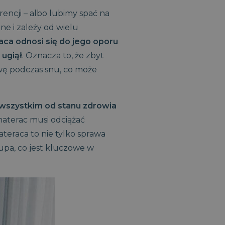
encji – albo lubimy spać na
ne i zależy od wielu
ca odnosi się do jego oporu
 ugiął
. Oznacza to, że zbyt
wę podczas snu, co może
 wszystkim od stanu zdrowia
aterac musi odciążać
teraca to nie tylko sprawa
upa, co jest kluczowe w