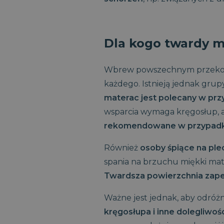
CookieScriptConsent
Dla kogo twardy m
CookieScriptConsent
Wbrew powszechnym przekonan
każdego. Istnieją jednak grup
P
VISITOR_PRIVACY_MET
materac jest polecany w prz
wsparcia wymaga kręgosłup, a
rekomendowane w przypadku
__cf_bm
Również
osoby śpiące na ple
spania na brzuchu miękki ma
Twardsza powierzchnia zapewn
PHPSESSID
Ważne jest jednak, aby odróż
kręgosłupa i inne dolegliwośc