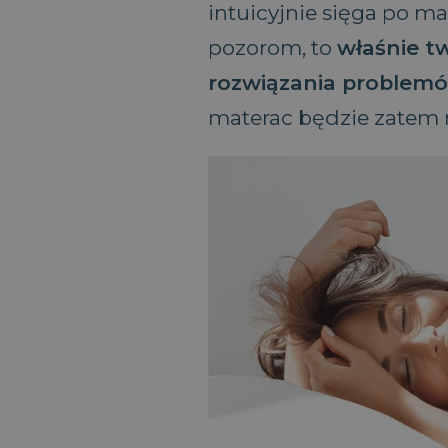
intuicyjnie sięga po m
Materace piankowe 80×200
pozorom, to
właśnie t
Materace piankowe 90×200
rozwiązania problem
Materace piankowe 100×200
Materace piankowe 120×200
materac będzie zatem
Materace piankowe 140×200
Materace piankowe 160×200
Materace piankowe 180×200
Materace piankowe 200×200