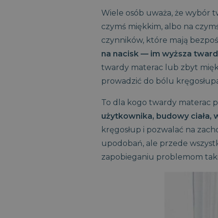
Wiele osób uważa, że wybór tw
czymś miękkim, albo na czymś 
czynników, które mają bezpoś
na nacisk — im wyższa tward
twardy materac lub zbyt mięk
prowadzić do bólu kręgosłupa
To dla kogo twardy materac 
użytkownika, budowy ciała, w
kręgosłup i pozwalać na zach
upodobań, ale przede wszystk
zapobieganiu problemom taki