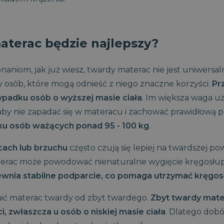
1 miesiąc 2 dni
Ten plik cookie jest używany 
CookieScript
Script.com do zapamiętywania
www.magniflex.pl
dotyczących zgody użytkownika
to konieczne, aby baner cook
działał poprawnie.
aterac będzie najlepszy?
1 miesiąc
Ten plik cookie jest używany 
CookieScript
Script.com do zapamiętywania
dobrzespac.magniflex.pl
dotyczących zgody użytkownika
iom, jak już wiesz, twardy materac nie jest uniwersa
to konieczne, aby baner cook
działał poprawnie.
y osób, które mogą odnieść z niego znaczne korzyści.
Pr
olityce prywatności Google
ADATA
5 miesięcy 4
Ten plik cookie jest używan
YouTube
ypadku osób o wyższej masie ciała
. Im większa waga u
tygodnie
zgody użytkownika i wyboru p
.youtube.com
interakcji z witryną. Rejestru
by nie zapadać się w materacu i zachować prawidłową 
odwiedzającego na różne polit
prywatności, zapewniając, że 
 osób ważących ponad 95 - 100 kg
.
uhonorowane w przyszłych se
29 minut 58
Ten plik cookie służy do rozró
Cloudflare Inc.
cach lub brzuchu
często czują się lepiej na twardszej p
sekund
Jest to korzystne dla strony 
.vimeo.com
umożliwia tworzenie ważnych
terac może powodować nienaturalne wygięcie kręgosłup
korzystania z jej witryny inte
ia stabilne podparcie, co pomaga utrzymać kręgosłup 
Sesja
Cookie generowane przez apli
PHP.net
PHP. Jest to identyfikator og
.magniflex.pl
używany do obsługi zmiennych
nić materac twardy od zbyt twardego.
Zbyt twardy mat
Zwykle jest to liczba generow
użycia może być specyficzny d
i, zwłaszcza u osób o niskiej masie ciała
. Dlatego dob
przykładem jest utrzymywani
użytkownika między stronami