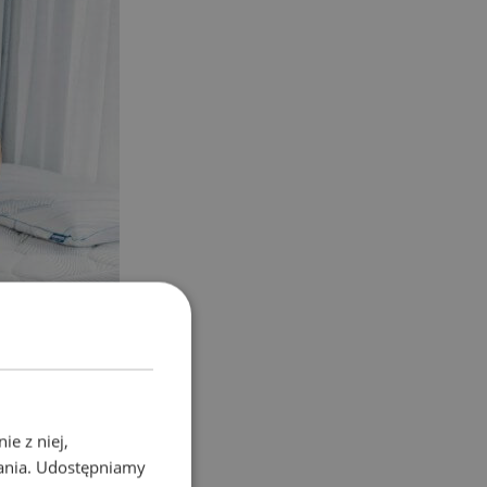
e z niej,
wania. Udostępniamy