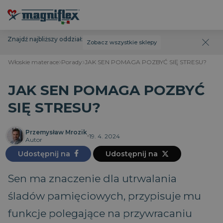
Znajdź najbliższy oddział:
Zobacz wszystkie sklepy
Włoskie materace
Porady
JAK SEN POMAGA POZBYĆ SIĘ STRESU?
JAK SEN POMAGA POZBYĆ
SIĘ STRESU?
Przemysław Mrozik
19. 4. 2024
Autor
Udostępnij na
Udostępnij na
Sen ma znaczenie dla utrwalania
śladów pamięciowych, przypisuje mu
funkcje polegające na przywracaniu