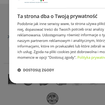
Wybierz sobie najlepszy materac
Ta strona dba o Twoją prywatność
Rejestracja przedłużonej gwarancji
Podobnie jak inne serwisy www, ta strona używa plikó
Warunki gwarancji
niej, dopasować treści do Twoich potrzeb oraz analiz
Ochrona danych osobowych
reklamowania. Udostępniamy również informacje o tym,
Jaki materac wybrać do spania do łóżka w sypialni?
naszym partnerom reklamowym i analitycznym, którzy
Darmowa Konsultacja Katowice
informacjami, które im przekazałeś lub które zebrali w
Regulamin Promocji Magniflex 2026–07
ich usług. Zgoda na pliki cookies jest dobrowolna i 
Regulamin konkursu „Regeneracja Latem"
momencie w opcji "Dostosuj zgody".
Polityka prywatn
DOSTOSUJ ZGODY
Niezbędne
Wydajność
Targetowanie
Fu