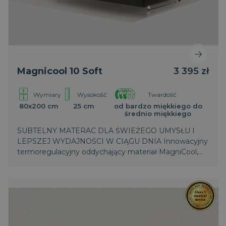
Magnicool 10 Soft
3 395 zł
Wymiary
Wysokość
Twardość
80x200 cm
25 cm
od bardzo miękkiego do
średnio miękkiego
SUBTELNY MATERAC DLA ŚWIEŻEGO UMYSŁU I
LEPSZEJ WYDAJNOŚCI W CIĄGU DNIA Innowacyjny
termoregulacyjny oddychający materiał MagniCool,
dynamicznie łączy zaawansowane technologie,
reguluje temperaturę, zapewnia podczas snu
wyjątkowe uczucie świeżości.