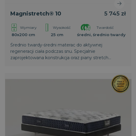
Magnistretch® 10
5 745 zł
Wymiary
Wysokość
Twardość
80x200 cm
25 cm
średni, średnio twardy
Średnio twardy-średni materac do aktywnej
regeneracji ciała podczas snu. Specjalnie
zaprojektowana konstrukcja oraz piany stretch
zapewniają intensywne rozluźnianie mięśni i
regenerację kręgosłupa. Wyższa warstwa
termoelastycznej pianki zapewnia większy komfort.
Światowy patent Magniflex.