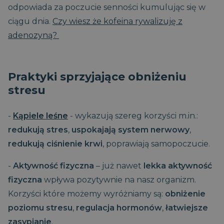
odpowiada za poczucie senności kumulując się w
ciągu dnia.
Czy wiesz że kofeina rywalizuję z
adenozyną?
Praktyki sprzyjające obniżeniu
stresu
-
Kąpiele leśne
- wykazują szereg korzyści m.in.:
redukują stres
,
uspokajają system nerwowy
,
redukują ciśnienie krwi
, poprawiają samopoczucie.
-
Aktywność fizyczna
– już nawet
lekka aktywność
fizyczna
wpływa pozytywnie na nasz organizm.
Korzyści które możemy wyróżniamy są:
obniżenie
poziomu stresu
,
regulacja hormonów
,
łatwiejsze
zasypianie
.