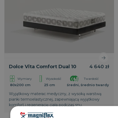
Dolce Vita Comfort Dual 10
4 640 zł
Wymiary
Wysokość
Twardość
80x200 cm
25 cm
średni, średnio twardy
Wyjątkowy materac medyczny, z wysoką warstwą
pianki termoelastycznej, zapewniającą wyjątkowy
komfort i regenerację ciała podczas snu.