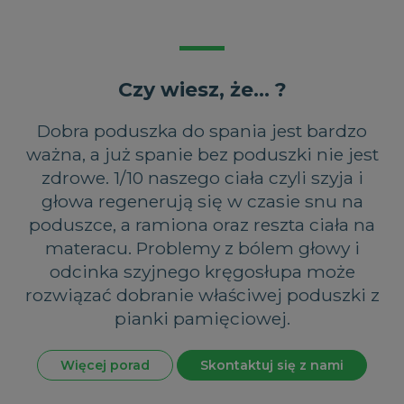
Niezbędne
Wydajność
Targetowanie
Funkc
Niezbędne pliki cookie umożliwiają korzystanie z podstawowych funkcj
Czy wiesz, że... ?
użytkownika i zarządzanie kontem. Bez niezbędnych plików cookie ni
internetowej.
Dobra poduszka do spania jest bardzo
CookieScriptConsent
1
CookieScript
miesiąc
www.magniflex.pl
ważna, a już spanie bez poduszki nie jest
2 dni
zdrowe. 1/10 naszego ciała czyli szyja i
głowa regenerują się w czasie snu na
poduszce, a ramiona oraz reszta ciała na
CookieScriptConsent
1
CookieScript
miesiąc
dobrzespac.magniflex.pl
materacu. Problemy z bólem głowy i
odcinka szyjnego kręgosłupa może
rozwiązać dobranie właściwej poduszki z
VISITOR_PRIVACY_METADATA
5
YouTube
pianki pamięciowej.
miesięc
.youtube.com
4
Polityce prywatności Googl
tygodni
Więcej porad
Skontaktuj się z nami