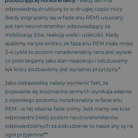
pobudzającej noradrenaliny
- kiedy sen ma
odpowiednią strukturę to w drugiej części nocy
(kiedy pogrążamy się w fazie snu REM) usuwany
jest ten neurotransmiter odpowiadający za
mobilizację (tzw. reakcję walki i ucieczki). Kiedy
spaliśmy na tyle krótko, że faza snu REM miała mniej
3-4 cykle to poziom noraderenaliny rano jest wysoki
co postrzegamy jako stan niepokoju i odczuwamy
lęk który pozbawiony jest wyraźnej przyczyny*.
Jako ciekawostkę należy wymienić fakt, że
pojawianie się koszmarów sennych wynikaja właśnie
z wysokiego poziomu noradrenaliny w fazie snu
REM - w tej właśnie fazie śnimy. Jeśli mamy we krwi
odpowiedni (niski) poziom neutroransmiterów
odpowiedzialnych za pobudzenie to nasze sny są na
ogół przyjemne**.