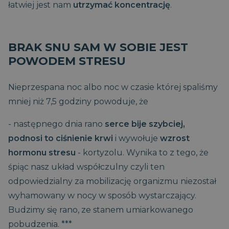
łatwiej jest nam
utrzymać koncentrację
.
BRAK SNU SAM W SOBIE JEST
POWODEM STRESU
Nieprzespana noc albo noc w czasie której spaliśmy
mniej niż 7,5 godziny powoduje, że
- następnego dnia rano
serce
bije szybciej,
podnosi to ciśnienie krwi
i wywołuje
wzrost
hormonu stresu
- kortyzolu. Wynika to z tego, że
śpiąc nasz układ współczulny czyli ten
odpowiedzialny za mobilizację organizmu niezostał
wyhamowany w nocy w sposób wystarczający.
Budzimy się rano, ze stanem umiarkowanego
pobudzenia. ***