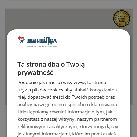
dynamicznie łączy zaawansowane technologie,
reguluje temperaturę, zapewnia podczas snu
wyjątkowe uczucie świeżości.
Ta strona dba o Twoją
prywatność
Podobnie jak inne serwisy www, ta strona
używa plików cookies aby ułatwić korzystanie z
niej, dopasować treści do Twoich potrzeb oraz
analizy naszego ruchu i sposobu reklamowania.
Udostępniamy również informacje o tym, jak
Classico Comfort Plus
2 975 zł
korzystasz z naszej witryny, naszym partnerom
reklamowym i analitycznym, którzy mogą łączyć
Wymiary
Wysokość
Twardość
je z innymi informacjami, które im przekazałeś
80x200 cm
20 cm
średnio miękki, średni