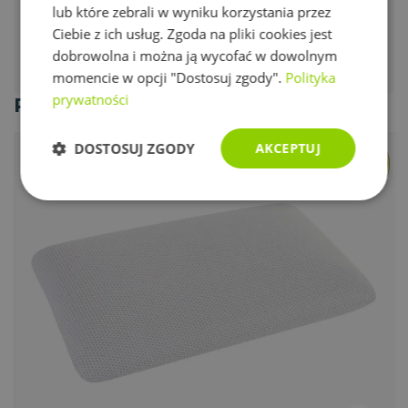
lub które zebrali w wyniku korzystania przez
Niezywkle komfortowy materac średniej wysokości z
Ciebie z ich usług. Zgoda na pliki cookies jest
warstwą pianki pamięciowej i bardzo przyjemną w
dobrowolna i można ją wycofać w dowolnym
dotyku powłoką z oddychającym pokrowcem. Idealny
momencie w opcji "Dostosuj zgody".
Polityka
dla ceniących komfort i delikatność.
prywatności
Poduszki
DOSTOSUJ ZGODY
AKCEPTUJ
Niezbędne
Wydajność
Targetowanie
Funkcjonalność
Niesklasyfikowane
Niezbędne
Wydajność
Targetowanie