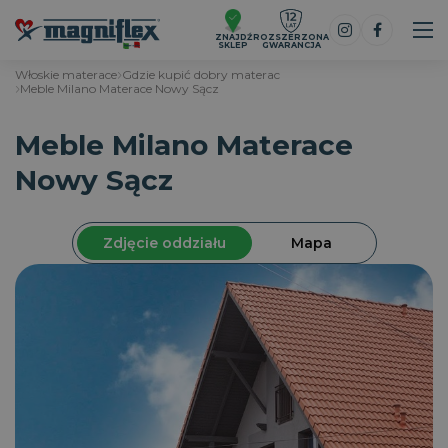
ZNAJDŹ
ROZSZERZONA
SKLEP
GWARANCJA
Włoskie materace
Gdzie kupić dobry materac
Meble Milano Materace Nowy Sącz
Meble Milano Materace
Nowy Sącz
Zdjęcie oddziału
Mapa