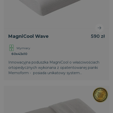
Polityce prywatności Google
MagniCool Wave
590 zł
Wymiary
VISITOR_PRIVACY_METADATA
5
YouTube
60x43x10
miesięcy
.youtube.com
4
Innowacyjna poduszka MagniCool o właściwościach
tygodnie
ortopedycznych wykonana z opatentowanej pianki
Memoform - posiada unikatowy system
odprowadzania nadmiaru ciepła. Już nigdy więcej
przegrzewania się.