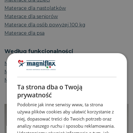
Materace dla nastolatków
Materace dla seniorów
Materace dla osób powyżej 100 kg
Materace dla psa
Według funkcjonalności
Materace chłodzące
Materace na chory kręgosłup
Materace nawierzchniowe
Ta strona dba o Twoją
prywatność
Podobnie jak inne serwisy www, ta strona
używa plików cookies aby ułatwić korzystanie z
niej, dopasować treści do Twoich potrzeb oraz
analizy naszego ruchu i sposobu reklamowania.
Udostępniamy również informacje o tym, jak