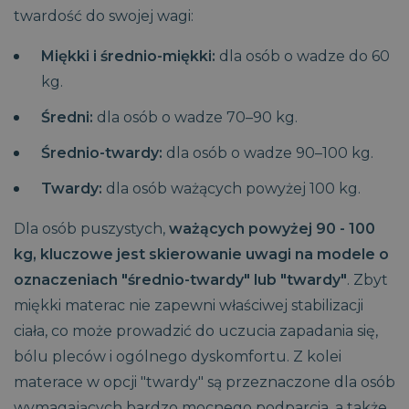
twardość do swojej wagi:
Miękki i średnio-miękki:
dla osób o wadze do 60
kg.
Średni:
dla osób o wadze 70–90 kg.
__cf_bm
29 minut
Cloudflare Inc.
Średnio-twardy:
dla osób o wadze 90–100 kg.
58
.vimeo.com
sekund
Twardy:
dla osób ważących powyżej 100 kg.
Dla osób puszystych,
ważących powyżej 90 - 100
kg, kluczowe jest skierowanie uwagi na modele o
oznaczeniach "średnio-twardy" lub "twardy"
. Zbyt
miękki materac nie zapewni właściwej stabilizacji
ciała, co może prowadzić do uczucia zapadania się,
bólu pleców i ogólnego dyskomfortu. Z kolei
PHPSESSID
Sesja
PHP.net
.magniflex.pl
materace w opcji "twardy" są przeznaczone dla osób
wymagających bardzo mocnego podparcia, a także