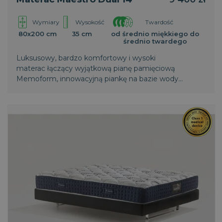
Wymiary
Wysokość
Twardość
80x200 cm
35 cm
od średnio miękkiego do
średnio twardego
Luksusowy, bardzo komfortowy i wysoki
materac łączący wyjątkową pianę pamięciową
Memoform, innowacyjną piankę na bazie wody
Aquabreeze i tradycyjne, unikatowe, naturalne
materiały, zapewniając doskonałe podparcie i
niespotykaną wygodę w mistrzowskim stylu włoskim.