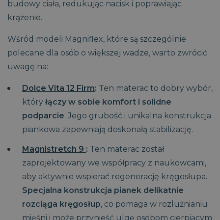
dostarczania
.magniflex.pl
budowy ciała, redukując nacisk i poprawiając
powiązany z
.magniflex.pl
serii produktów
oprogramowaniem
reklamowych,
krążenie.
Microsoft Clarity
takich jak
analytics. Jest on
licytowanie w
używany do
czasie
Wśród modeli Magniflex, które są szczególnie
przechowywania
rzeczywistym od
informacji o sesji
reklamodawców
polecane dla osób o większej wadze, warto zwrócić
użytkownika i
zewnętrznych
łączenia wielu
uwagę na:
przeglądów stron
VISITOR_INFO1_LIVE
5
Ten plik cookie
Google LLC
w jedną sesję
miesięcy
jest ustawiany
.youtube.com
użytkownika do
4
przez Youtube,
celów
Dolce Vita 12 Firm
:
Ten materac to dobry wybór,
tygodnie
aby śledzić
analitycznych.
preferencje
który
łączy w sobie komfort i solidne
użytkownika
_ga_80QBSRHJPV
.magniflex.pl
1 rok 1
Ten plik cookie jest
dotyczące
podparcie
. Jego grubość i unikalna konstrukcja
miesiąc
używany przez
filmów z
Google Analytics
YouTube
piankowa zapewniają doskonałą stabilizację.
do utrzymywania
osadzonych w
stanu sesji.
witrynach; może
również
Magnistretch 9
:
Ten materac został
_gat_UA-
.magniflex.pl
1
Jest to plik cookie
określić, czy
135672201-1
minuta
typu wzorzec
odwiedzający
zaprojektowany we współpracy z naukowcami,
ustawiany przez
witrynę korzysta
Google Analytics,
z nowej, czy
aby aktywnie wspierać regenerację kręgosłupa.
w którym element
starej wersji
wzorca w nazwie
interfejsu
Specjalna konstrukcja pianek delikatnie
zawiera unikalny
YouTube.
numer
rozciąga kręgosłup
, co pomaga w rozluźnianiu
identyfikacyjny
test_cookie
15 minut
Ten plik cookie
Google LLC
konta lub witryny
jest ustawiany
.doubleclick.net
mięśni i może przynieść ulgę osobom cierpiącym
internetowej, do