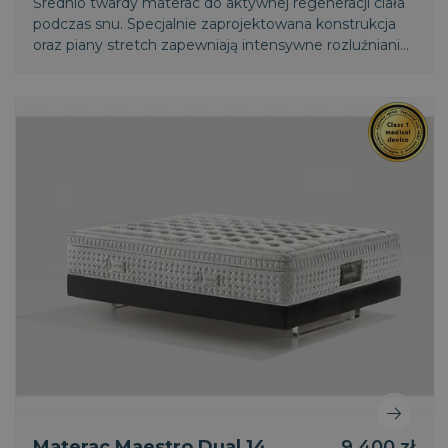
Średnio twardy materac do aktywnej regeneracji ciała
podczas snu. Specjalnie zaprojektowana konstrukcja
oraz piany stretch zapewniają intensywne rozluźnianie
mięśni i regenerację kręgosłupa. Światowy patent
Magniflex.
Materac Maestro Dual 14
9 400 zł