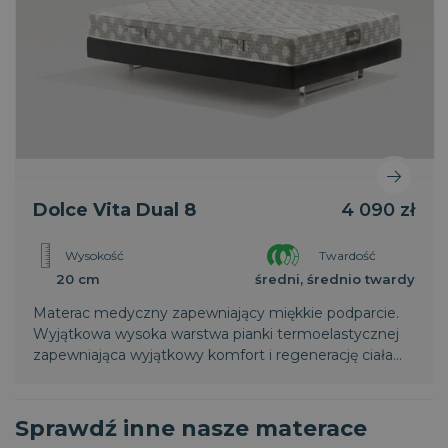
Dolce Vita Dual 8
4 090 zł
Wysokość
Twardość
20 cm
średni, średnio twardy
Materac medyczny zapewniający miękkie podparcie.
Wyjątkowa wysoka warstwa pianki termoelastycznej
zapewniająca wyjątkowy komfort i regenerację ciała
podczas snu. Posiada system dwóch stref komfortu
Dual Comfort
Sprawdź inne nasze materace