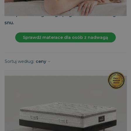
ciężkiej osoby może prowadzić do dyskomfortu,
bólu pleców i ogólnego pogorszenia zdrowego
snu.
Sprawdź materace dla osób z nadwagą
Sortuj według:
ceny