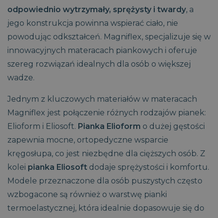
__Secure-
.youtube.com
5
sesji w celu
Google Universal
YSC
Sesja
Ten plik cookie
Google LLC
odpowiednio wytrzymały, sprężysty i twardy
, a
ROLLOUT_TOKEN
miesięcy
optymalizacji
Analytics - co
jest ustawiany
.youtube.com
4
doświadczenia
stanowi istotną
przez YouTube
jego konstrukcja powinna wspierać ciało, nie
tygodnie
użytkownika poprzez
aktualizację
w celu śledzenia
utrzymanie spójności
powszechnie
wyświetleń
powodując odkształceń. Magniflex, specjalizuje się w
CaptchaTokenCookie_-2
www.magniflex.pl
4
sesji i świadczenie
używanej usługi
osadzonych
miesiące
spersonalizowanych
analitycznej
filmów.
innowacyjnych materacach piankowych i oferuje
4
usług.
Google. Ten plik
tygodnie
cookie służy do
_gcl_au
3
Ten plik cookie
Google LLC
szereg rozwiązań idealnych dla osób o większej
rozróżniania
miesiące
jest ustawiany
.magniflex.pl
unikalnych
1 dzień
przez firmę
wadze.
użytkowników
Doubleclick i
poprzez
zawiera
przypisanie
informacje o
Jednym z kluczowych materiałów w materacach
losowo
tym, w jaki
wygenerowanej
sposób
Magniflex jest połączenie różnych rodzajów pianek:
liczby jako
użytkownik
identyfikatora
końcowy
Elioform i Eliosoft.
Pianka Elioform
o dużej gęstości
klienta. Jest on
korzysta z
uwzględniony w
witryny
zapewnia mocne, ortopedyczne wsparcie
każdym żądaniu
internetowej,
strony w witrynie i
oraz wszelkie
kręgosłupa, co jest niezbędne dla cięższych osób. Z
służy do obliczania
reklamy, które
danych
użytkownik
kolei
pianka Eliosoft
dodaje sprężystości i komfortu.
dotyczących
końcowy mógł
odwiedzających,
zobaczyć przed
Modele przeznaczone dla osób puszystych często
sesji i kampanii na
odwiedzeniem
potrzeby raportów
tej witryny.
wzbogacone są również o warstwę pianki
analitycznych
witryn.
_fbp
3
Używany przez
Meta Platform
termoelastycznej, która idealnie dopasowuje się do
miesiące
Facebooka do
Inc.
_clsk
1 dzień
Ten plik cookie jest
Microsoft