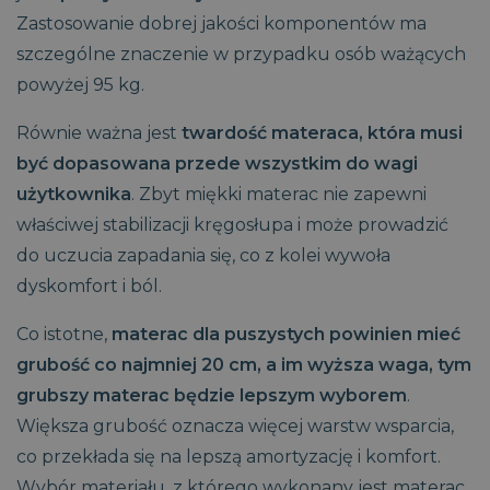
Zastosowanie dobrej jakości komponentów ma
szczególne znaczenie w przypadku osób ważących
Niezbędne
Wydajność
Targetowanie
powyżej 95 kg.
Funkcjonalność
Niesklasyfikowane
Równie ważna jest
twardość materaca, która musi
Niezbędne pliki cookie umożliwiają korzystanie z
być dopasowana przede wszystkim do wagi
podstawowych funkcji strony internetowej, takich jak
logowanie użytkownika i zarządzanie kontem. Bez
użytkownika
. Zbyt miękki materac nie zapewni
niezbędnych plików cookie nie można prawidłowo
właściwej stabilizacji kręgosłupa i może prowadzić
korzystać ze strony internetowej.
do uczucia zapadania się, co z kolei wywoła
CookieScriptConsent
1
CookieScript
miesiąc
www.magniflex.pl
dyskomfort i ból.
2 dni
Co istotne,
materac dla puszystych powinien mieć
grubość co najmniej 20 cm, a im wyższa waga, tym
grubszy materac będzie lepszym wyborem
.
Większa grubość oznacza więcej warstw wsparcia,
co przekłada się na lepszą amortyzację i komfort.
Wybór materiału, z którego wykonany jest materac,