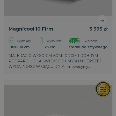
Magnicool 10 Firm
3 395 zł
Wymiary
Wysokość
Twardość
80x200 cm
25 cm
średni do sztywnego
MATERAC O WYSOKIM KOMFORCIE I DOBRYM
PODPARCIU DLA ŚWIEŻEGO UMYSŁU I LEPSZEJ
WYDAJNOŚCI W CIĄGU DNIA Innowacyjny
termoregulacyjny oddychający materiał MagniCool,
dynamicznie łączy zaawansowane technologie,
reguluje temperaturę, zapewnia podczas snu
wyjątkowe uczucie świeżości.