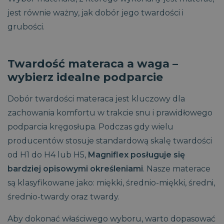
jest równie ważny, jak dobór jego twardości i
CookieScriptConsent
1
CookieScript
grubości.
miesiąc
dobrzespac.magniflex.pl
Polityce prywatności Google
Twardość materaca a waga –
wybierz idealne podparcie
Dobór twardości materaca jest kluczowy dla
zachowania komfortu w trakcie snu i prawidłowego
podparcia kręgosłupa. Podczas gdy wielu
producentów stosuje standardową skalę twardości
VISITOR_PRIVACY_METADATA
5
YouTube
miesięcy
.youtube.com
od H1 do H4 lub H5,
Magniflex posługuje się
4
tygodnie
bardziej opisowymi określeniami
. Nasze materace
są klasyfikowane jako: miękki, średnio-miękki, średni,
średnio-twardy oraz twardy.
Aby dokonać właściwego wyboru, warto dopasować