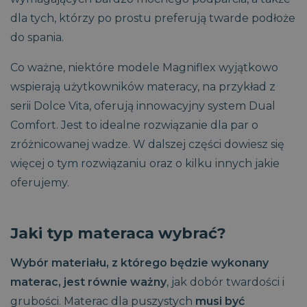
dla tych, którzy po prostu preferują twarde podłoże
do spania.
Co ważne, niektóre modele Magniflex wyjątkowo
wspierają użytkowników materacy, na przykład z
serii Dolce Vita, oferują innowacyjny system Dual
Comfort. Jest to idealne rozwiązanie dla par o
zróżnicowanej wadze. W dalszej części dowiesz się
więcej o tym rozwiązaniu oraz o kilku innych jakie
oferujemy.
Jaki typ materaca wybrać?
Wybór materiału, z którego będzie wykonany
CaptchaTokenCookie_-1
www.magniflex.pl
4
miesiące
materac, jest równie ważny
, jak dobór twardości i
4
_ga
_cfuvid
.vimeo.com
Sesja
Ten plik cookie służy do
1 rok 1
Ta nazwa pliku
Google LLC
tygodnie
śledzenia
miesiąc
cookie jest
.magniflex.pl
grubości. Materac dla puszystych
musi być
użytkowników w trakcie
powiązana z