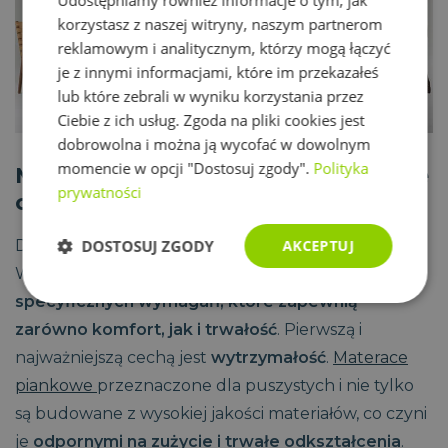
korzystasz z naszej witryny, naszym partnerom
reklamowym i analitycznym, którzy mogą łączyć
je z innymi informacjami, które im przekazałeś
lub które zebrali w wyniku korzystania przez
Ciebie z ich usług. Zgoda na pliki cookies jest
dobrowolna i można ją wycofać w dowolnym
momencie w opcji "Dostosuj zgody".
Polityka
Materac dla puszystych – kluczowe
prywatności
cechy
DOSTOSUJ ZGODY
AKCEPTUJ
Dla puszystych wybór materaca jest bardzo ważny.
Warto poszukać materaca, który
spełni szereg
specyficznych wymagań, które zapewnią
Niezbędne
Wydajność
Targetowanie
zarówno komfort, jak i trwałość
. Pierwszą i
najważniejszą cechą jest
wytrzymałość
.
Materace
Funkcjonalność
Niesklasyfikowane
piankowe
przeznaczone dla puszystych i nie tylko
są budowane z wysokiej jakości materiałów, co czyni
je
odpornymi na zużycie i trwałe odkształcenia
.