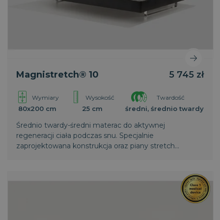
Magnistretch® 10
5 745 zł
Wymiary
Wysokość
Twardość
80x200 cm
25 cm
średni, średnio twardy
Średnio twardy-średni materac do aktywnej
regeneracji ciała podczas snu. Specjalnie
zaprojektowana konstrukcja oraz piany stretch
zapewniają intensywne rozluźnianie mięśni i
regenerację kręgosłupa. Wyższa warstwa
termoelastycznej pianki zapewnia większy komfort.
Światowy patent Magniflex.