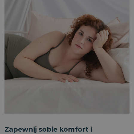
_gid
1 dzień
Ten plik cookie jest
Google LLC
ustawiany przez
.magniflex.pl
Google Analytics.
Przechowuje i
aktualizuje
unikalną wartość
dla każdej
odwiedzanej
strony i służy do
liczenia i śledzenia
odsłon.
Zapewnij sobie komfort i