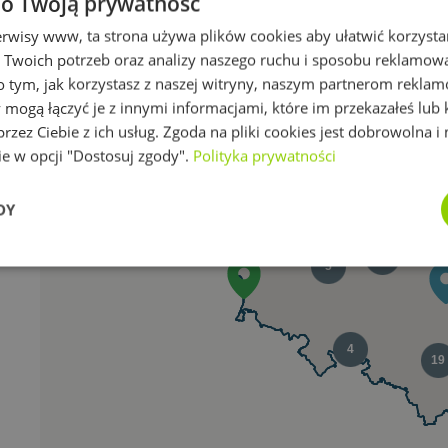
 o Twoją prywatność
rwisy www, ta strona używa plików cookies aby ułatwić korzystani
 Twoich potrzeb oraz analizy naszego ruchu i sposobu reklamo
2
9
o tym, jak korzystasz z naszej witryny, naszym partnerom rekla
 mogą łączyć je z innymi informacjami, które im przekazałeś lub 
rzez Ciebie z ich usług. Zgoda na pliki cookies jest dobrowolna 
4
2
w opcji "Dostosuj zgody".
Polityka prywatności
5
2
6
DY
7
3
5
5
Wydajność
Targetowanie
Funkcjonalność
4
19
ezbędne
Wydajność
Targetowanie
Funkcjonalność
Niesklasyfikow
możliwiają korzystanie z podstawowych funkcji strony internetowej, takich jak logowa