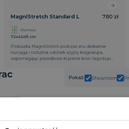
MagniStretch Standard L
780 zł
Wymiary
72x42x15 cm
Poduszka MagniStretch podczas snu delikatnie
rozciąga i rozluźnia odcinek szyjny kręgosłupa,
wspomagając prawidłowe krążenie krwi i łagodząc
napięcie mięśni. Wykonana w technologii Stretch
użytej w materacach MagniStretch.
rac
Pokaž:
Showroom
P