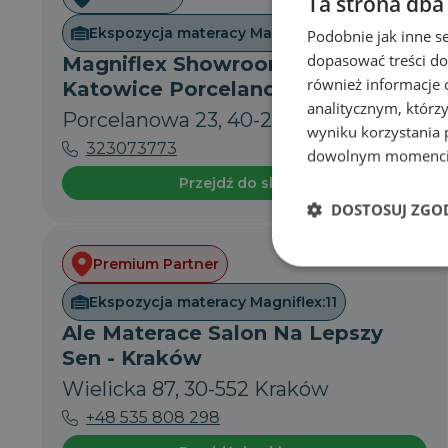
Ta strona dba
Ekspozycja materacy Magniflex:
14
Podobnie jak inne se
dopasować treści do
Magniflex Showroom Materace
również informacje 
Katowice Porcelanowa
analitycznym, którzy
Porcelanowa 23, 40-246 Katowice
wyniku korzystania p
323073773
dowolnym momencie 
Przejdź do sklepu
DOSTOSUJ ZGO
Premium Partner
Niezbędne
Ekspozycja materacy Magniflex:
11
Ale Materace Salon Na Lepszy
Sen - Kraków
Wielicka 87, 30-552 Kraków
Ni
+48 535 808 298
Niezbędne pliki cookie u