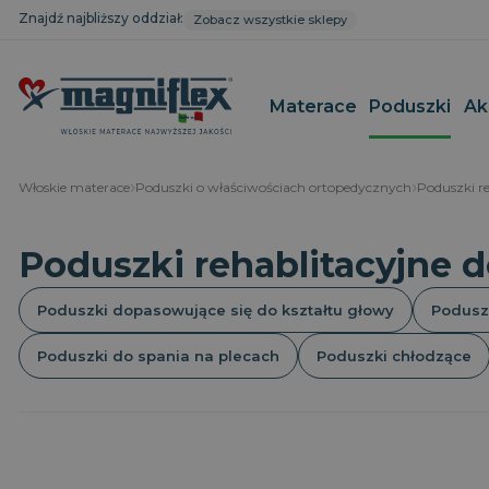
Znajdź najbliższy oddział:
Zobacz wszystkie sklepy
Materace
Poduszki
Ak
Włoskie materace
Poduszki o właściwościach ortopedycznych
Poduszki re
Kolekcja MagniStretch®
Magnistretch
Materace c
Poduszki d
Poduszki rehablitacyjne d
głowy
Kolekcja Dolce Vita
Geomemory Cotton Deluxe
Materace n
Poduszki o
Kolekcja Maestro
Magnigel
Materace t
szyjny
Poduszki dopasowujące się do kształtu głowy
Podusz
Kolekcja Armonia
MagniProtect
Materace re
Poduszki re
Kolekcja Magnicool
MagniCool
Poduszki d
Poduszki do spania na plecach
Poduszki chłodzące
Kolekcja Classico
Superiore
Poduszki d
Pokrowce na materac
Classico
Poduszki c
Baby Line
Sushi
Poduszki a
Rozmiary niestandardowe materacy
Poduszki p