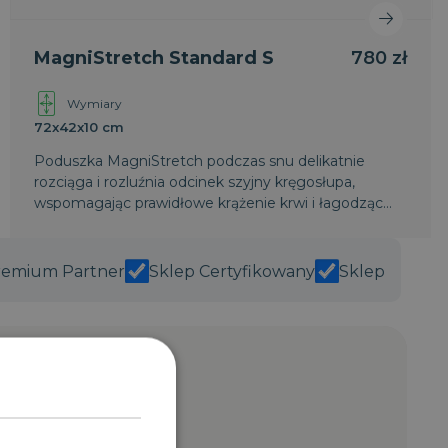
MagniStretch Standard S
780 zł
Wymiary
72x42x10 cm
Poduszka MagniStretch podczas snu delikatnie
rozciąga i rozluźnia odcinek szyjny kręgosłupa,
wspomagając prawidłowe krążenie krwi i łagodząc
napięcie mięśni. Wykonana w technologii Stretch
użytej w materacach MagniStretch.
remium Partner
Sklep Certyfikowany
Sklep