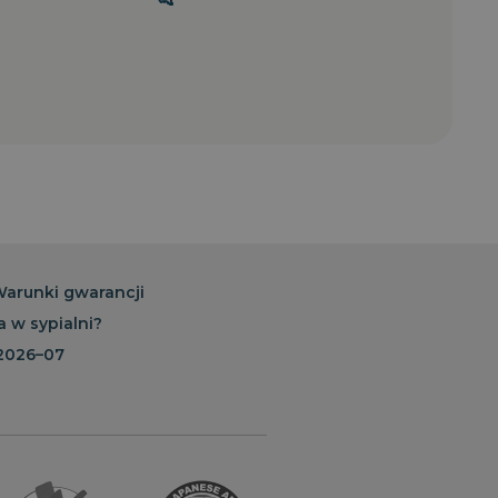
przez usługę Cookie-
 preferencji
 na pliki cookie. Jest
ie Cookie-Script.com
przez usługę Cookie-
 preferencji
 na pliki cookie. Jest
ie Cookie-Script.com
y do przechowywania
arunki gwarancji
rywatności dla ich
je dane dotyczące zgody
a w sypialni?
yki i ustawienia
ich preferencje zostaną
 2026–07
sjach.
żniania ludzi i botów.
internetowej, ponieważ
 raportów na temat
rnetowej.
kacje oparte na języku
ólnego przeznaczenia