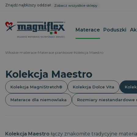
Znajdź najbliższy oddział:
Zobacz wszystkie sklepy
Materace
Poduszki
Ak
Włoskie materace
Materace piankowe
Kolekcja Maestro
Kolekcja MagniStretch®
Magnistretch
Materace c
Poduszki d
Kolekcja Maestro
głowy
Kolekcja Dolce Vita
Geomemory Cotton Deluxe
Materace n
Poduszki o
Kolekcja Maestro
Magnigel
Materace t
szyjny
Kolekcja MagniStretch®
Kolekcja Dolce Vita
Kolek
Kolekcja Armonia
MagniProtect
Materace re
Poduszki re
Kolekcja Magnicool
MagniCool
Poduszki d
Materace dla niemowlaka
Rozmiary niestandardowe 
Kolekcja Classico
Superiore
Poduszki d
Pokrowce na materac
Classico
Poduszki c
Baby Line
Sushi
Poduszki a
Rozmiary niestandardowe materacy
Poduszki p
Kolekcja Maestro
łączy znakomite tradycyjne materia