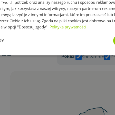
Materace dla nastolatków
 Twoich potrzeb oraz analizy naszego ruchu i sposobu reklamo
o tym, jak korzystasz z naszej witryny, naszym partnerom rekla
Materace dla seniorów
 mogą łączyć je z innymi informacjami, które im przekazałeś lub 
Materace dla osób powyżej 100 kg
rzez Ciebie z ich usług. Zgoda na pliki cookies jest dobrowolna 
Materace dla osób z nadwagą
w opcji "Dostosuj zgody".
Polityka prywatności
Materace dla psa
DY
rac
Wydajność
Targetowanie
Funkcjonalność
Pokaž:
Showroom
P
ezbędne
Wydajność
Targetowanie
Funkcjonalność
Niesklasyfikow
możliwiają korzystanie z podstawowych funkcji strony internetowej, takich jak logowa
 niezbędnych plików cookie nie można prawidłowo korzystać ze strony internetowej.
Okres