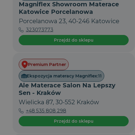
Nazwa
Magniflex Showroom Materace
Katowice Porcelanowa
CookieScriptConsent
Porcelanowa 23, 40-246 Katowice
323073773
CookieScriptConsent
Przejdź do sklepu
P
VISITOR_PRIVACY_MET
Premium Partner
Ekspozycja materacy Magniflex:
11
Ale Materace Salon Na Lepszy
Sen - Kraków
__cf_bm
Wielicka 87, 30-552 Kraków
+48 535 808 298
PHPSESSID
Przejdź do sklepu