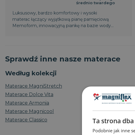
średnio twardego
Luksusowy, bardzo komfortowy i wysoki
materac łączący wyjątkową pianę pamięciową
Memoform, innowacyjną piankę na bazie wody
Aquabreeze i tradycyjne, unikatowe, naturalne
materiały, zapewniając doskonałe podparcie i
niespotykaną wygodę w mistrzowskim stylu włoskim.
Sprawdź inne nasze materace
Według kolekcji
Materace MagniStretch
Materace Dolce Vita
Materace Armonia
Materace Magnicool
Ta strona dba
Materace Classico
Podobnie jak inne se