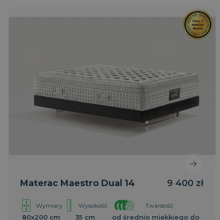
Materac Maestro Dual 14
9 400 zł
Wymiary
Wysokość
Twardość
80x200 cm
35 cm
od średnio miękkiego do