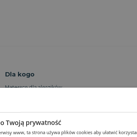
Dla kogo
Materace dla alergików
Materace jednoosobowe
Materace dla par
Materace dla sportowców
 o Twoją prywatność
Materace dla niemowląt
Materace dla dzieci
rwisy www, ta strona używa plików cookies aby ułatwić korzystani