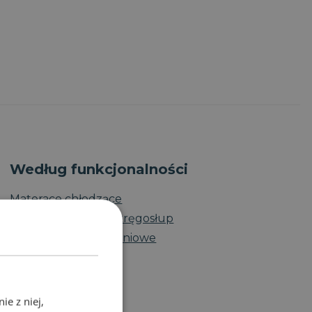
Według funkcjonalności
Materace chłodzące
Materace na chory kręgosłup
Materace nawierzchniowe
e z niej,