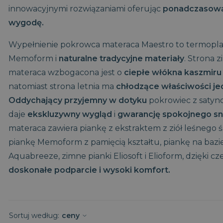
innowacyjnymi rozwiązaniami oferując
ponadczasową 
Materace piankowe 80×200
wygodę.
Materace piankowe 90×200
Materace piankowe 100×200
Wypełnienie pokrowca materaca Maestro to termopla
Materace piankowe 120×200
Memoform i
naturalne tradycyjne materiały
. Strona 
Materace piankowe 140×200
materaca wzbogacona jest o
ciepłe włókna kaszmiru 
Materace piankowe 160×200
natomiast strona letnia ma
chłodzące właściwości jed
Materace piankowe 180×200
Materace piankowe 200×200
Oddychający przyjemny w dotyku
pokrowiec z satyn
daje
ekskluzywny wygląd
i
gwarancję spokojnego s
materaca zawiera piankę z ekstraktem z ziół leśnego ś
piankę Memoform z pamięcią kształtu, piankę na baz
Aquabreeze, zimne pianki Eliosoft i Elioform, dzięki 
doskonałe podparcie i wysoki komfort.
Sortuj według:
ceny