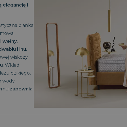
elegancję i
styczna pianka
zimowa
i wełny
,
wabiu i lnu
.
owej wiskozy
nu
. Wkład
lazu dzikiego,
ie wody
czemu
zapewnia