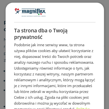
barierek.
Ryzyko źle dobranego materaca
dla nastolatka
Ta strona dba o Twoją
prywatność
Nieodpowiedni materac młodzieżowy sprzyja
Podobnie jak inne serwisy www, ta strona
rozwojowi wad postawy. Przykładowo nie uzyskamy
używa plików cookies aby ułatwić korzystanie z
prawidłowej regeneracji, śpiąc na za twardym albo
niej, dopasować treści do Twoich potrzeb oraz
za miękkim materacu. Sygnały ostrzegawcze
analizy naszego ruchu i sposobu reklamowania.
Udostępniamy również informacje o tym, jak
poranna sztywność lub bóle pleców/szyi,
korzystasz z naszej witryny, naszym partnerom
reklamowym i analitycznym, którzy mogą łączyć
drętwienie kończyn,
je z innymi informacjami, które im przekazałeś
widoczne „koleiny” w materacu, wyczuwalne
lub które zebrali w wyniku korzystania przez
sprężyny,
Ciebie z ich usług. Zgoda na pliki cookies jest
dobrowolna i można ją wycofać w dowolnym
częste wybudzenia się w nocy z powodu
momencie w opcji "Dostosuj zgody".
Polityka