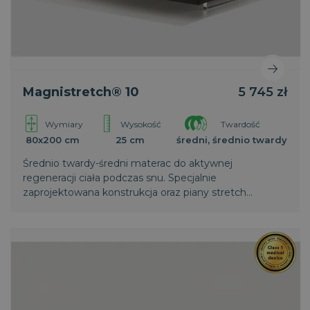
Magnistretch® 10
5 745 zł
Wymiary
Wysokość
Twardość
80x200 cm
25 cm
średni, średnio twardy
Średnio twardy-średni materac do aktywnej
regeneracji ciała podczas snu. Specjalnie
zaprojektowana konstrukcja oraz piany stretch
zapewniają intensywne rozluźnianie mięśni i
regenerację kręgosłupa. Wyższa warstwa
termoelastycznej pianki zapewnia większy komfort.
Światowy patent Magniflex.