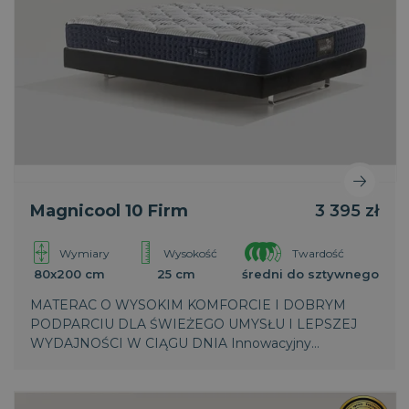
Magnicool 10 Firm
3 395 zł
Wymiary
Wysokość
Twardość
80x200 cm
25 cm
średni do sztywnego
MATERAC O WYSOKIM KOMFORCIE I DOBRYM
PODPARCIU DLA ŚWIEŻEGO UMYSŁU I LEPSZEJ
WYDAJNOŚCI W CIĄGU DNIA Innowacyjny
termoregulacyjny oddychający materiał MagniCool,
dynamicznie łączy zaawansowane technologie,
reguluje temperaturę, zapewnia podczas snu