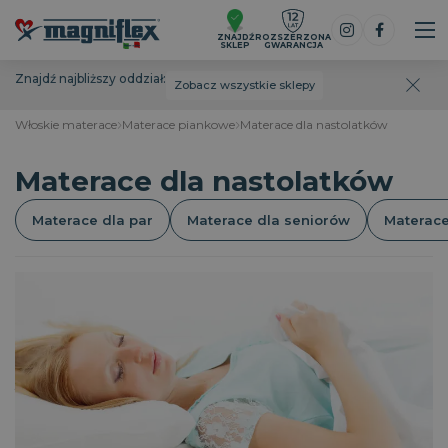
ZNAJDŹ
ROZSZERZONA
SKLEP
GWARANCJA
Znajdź najbliższy oddział:
Zobacz wszystkie sklepy
Włoskie materace
Materace piankowe
Materace dla nastolatków
Materace dla nastolatków
Materace dla par
Materace dla seniorów
Materace
Dobry sen to paliwo dla mózgu i ciała przez całe
życie. Okres dojrzewania u nastolatków jest istotnie
ważny w prawidłowym rozwoju ciała i psychiki.
Jednym z determinantów
prawidłowego rozwoju i
dobrego samopoczucia jest sen
.