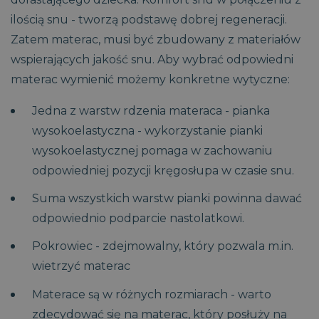
ilością snu - tworzą podstawę dobrej regeneracji.
Zatem materac, musi być zbudowany z materiałów
wspierających jakość snu. Aby wybrać odpowiedni
materac wymienić możemy konkretne wytyczne:
Jedna z warstw rdzenia materaca - pianka
wysokoelastyczna - wykorzystanie pianki
wysokoelastycznej pomaga w zachowaniu
CaptchaTokenCookie_-1
www.magniflex.pl
4
miesiące
odpowiedniej pozycji kręgosłupa w czasie snu.
4
_ga
_cfuvid
.vimeo.com
Sesja
Ten plik cookie służy do
1 rok 1
Ta nazwa pliku
Google LLC
tygodnie
śledzenia
miesiąc
cookie jest
.magniflex.pl
użytkowników w trakcie
powiązana z
Suma wszystkich warstw pianki powinna dawać
__Secure-
.youtube.com
5
sesji w celu
Google Universal
YSC
Sesja
Ten plik cookie
Google LLC
ROLLOUT_TOKEN
miesięcy
optymalizacji
Analytics - co
odpowiednio podparcie nastolatkowi.
jest ustawiany
.youtube.com
4
doświadczenia
stanowi istotną
przez YouTube
tygodnie
użytkownika poprzez
aktualizację
w celu śledzenia
Pokrowiec - zdejmowalny, który pozwala m.in.
utrzymanie spójności
powszechnie
wyświetleń
CaptchaTokenCookie_-2
www.magniflex.pl
4
sesji i świadczenie
używanej usługi
osadzonych
miesiące
wietrzyć materac
spersonalizowanych
analitycznej
filmów.
4
usług.
Google. Ten plik
tygodnie
cookie służy do
_gcl_au
3
Ten plik cookie
Google LLC
Materace są w różnych rozmiarach - warto
rozróżniania
miesiące
jest ustawiany
.magniflex.pl
unikalnych
1 dzień
przez firmę
zdecydować się na materac, który posłuży na
użytkowników