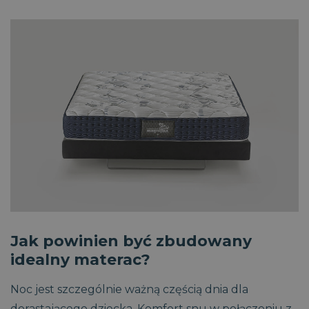
sekund
PHPSESSID
Sesja
PHP.net
.magniflex.pl
Jak powinien być zbudowany
idealny materac?
Noc jest szczególnie ważną częścią dnia dla
dorastającego dziecka. Komfort snu w połączeniu z