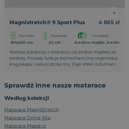
Magnistretch® 9 Sport Plus
4 865 zł
Wymiary
Wysokość
Twardość
80x200 cm
23 cm
średnio miękki, średni
Materac piankowy o twardości od średnio miękkiej do
średniej. Posiada funkcje biomechanicznej regeneracji
kręgosłupa i ciała podczas snu. Daje efekt rozluźniania i
rozciągania. Odpowiedni dla osób aktywnych
sportowo, pracujących długofalowo w wymuszonych
pozycjach, dla osób z dolegliwościami kręgosłupa i
Sprawdź inne nasze materace
pleców, dla młodzieży. Jest to materac bardzo
komfortowy, zapewnia podparcie na poziomie
Według kolekcji
ortopedycznym. Światowy patent potwierdzony
medycznymi badaniami naukowymi.
Materace MagniStretch
Materace Dolce Vita
Materace Maestro