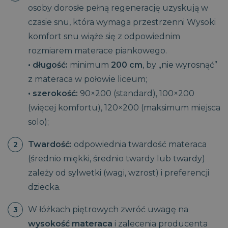
osoby dorosłe pełną regenerację uzyskują w
czasie snu, która wymaga przestrzenni Wysoki
komfort snu wiąże się z odpowiednim
rozmiarem materace piankowego.
• długość:
minimum
200 cm
, by „nie wyrosnąć”
z materaca w połowie liceum;
• szerokość:
90×200 (standard), 100×200
(więcej komfortu), 120×200 (maksimum miejsca
solo);
Twardość:
odpowiednia twardość materaca
(średnio miękki, średnio twardy lub twardy)
zależy od sylwetki (wagi, wzrost) i preferencji
dziecka.
W łóżkach piętrowych zwróć uwagę na
wysokość materaca
i zalecenia producenta