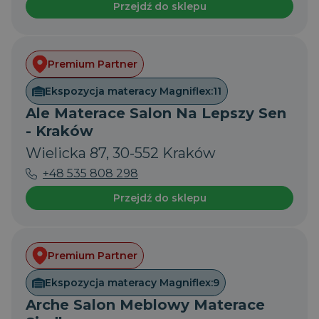
Przejdź do sklepu
Premium Partner
Ekspozycja materacy Magniflex:
11
Ale Materace Salon Na Lepszy Sen
- Kraków
Wielicka 87, 30-552 Kraków
CookieScriptConsent
1
CookieScript
miesiąc
dobrzespac.magniflex.pl
+48 535 808 298
Polityce prywatności Google
Przejdź do sklepu
Premium Partner
Ekspozycja materacy Magniflex:
9
Arche Salon Meblowy Materace