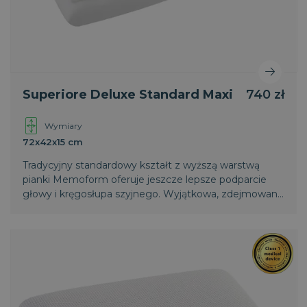
Superiore Deluxe Standard Maxi
740 zł
Wymiary
72x42x15 cm
Tradycyjny standardowy kształt z wyższą warstwą
pianki Memoform oferuje jeszcze lepsze podparcie
głowy i kręgosłupa szyjnego. Wyjątkowa, zdejmowana
i nadająca się do prania poszewka z opatentowanego
termoregulacyjnego materiału Outlast oraz
oddychający pas 3D zapewniają maksymalny obieg
powietrza i uczucie świeżości podczas snu.