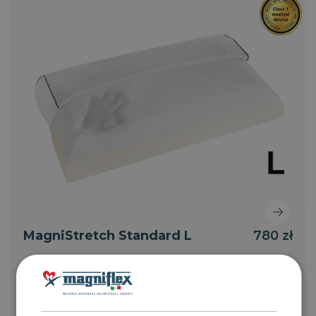
MagniStretch Standard L
780 zł
Wymiary
72x42x15 cm
Poduszka MagniStretch podczas snu delikatnie