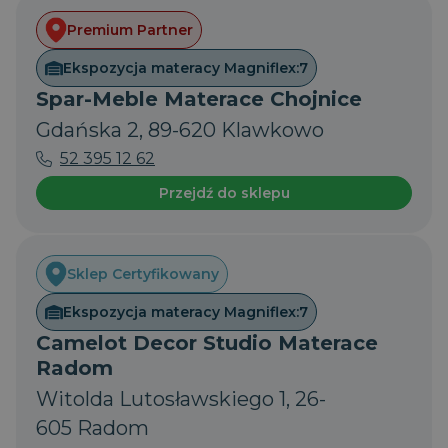
Premium Partner
Ekspozycja materacy Magniflex:
7
Spar-Meble Materace Chojnice
PHPSESSID
Sesja
Gdańska 2, 89-620 Klawkowo
PHP.net
.magniflex.pl
52 395 12 62
Przejdź do sklepu
Sklep Certyfikowany
Ekspozycja materacy Magniflex:
7
Camelot Decor Studio Materace
Radom
Witolda Lutosławskiego 1, 26-
605 Radom