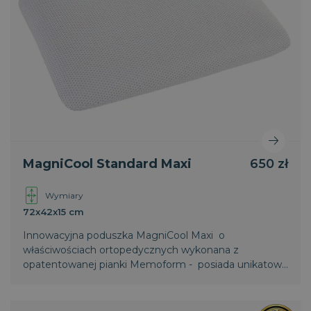
MagniCool Standard Maxi
650 zł
Wymiary
72x42x15 cm
Innowacyjna poduszka MagniCool Maxi o
właściwościach ortopedycznych wykonana z
opatentowanej pianki Memoform - posiada unikatowy
system odprowadzania nadmiaru ciepła. Już nigdy
więcej przegrzewania się. Poduszka w większym
rozmiarze dla osób o silniejszej budowie ciała.