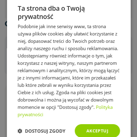
rozciąga i rozluźnia odcinek szyjny kręgosłupa,
Ta strona dba o Twoją
wspomagając prawidłowe krążenie krwi i łagodząc
prywatność
napięcie mięśni. Wykonana w technologii Stretch
Gdzie kupić dobry materac
użytej w materacach MagniStretch.
Podobnie jak inne serwisy www, ta strona
używa plików cookies aby ułatwić korzystanie z
niej, dopasować treści do Twoich potrzeb oraz
Pokaž:
analizy naszego ruchu i sposobu reklamowania.
Showroom
Premium Partner
Udostępniamy również informacje o tym, jak
korzystasz z naszej witryny, naszym partnerom
Sklep Certyfikowany
Sklep
reklamowym i analitycznym, którzy mogą łączyć
je z innymi informacjami, które im przekazałeś
lub które zebrali w wyniku korzystania przez
Ciebie z ich usług. Zgoda na pliki cookies jest
dobrowolna i można ją wycofać w dowolnym
2
9
momencie w opcji "Dostosuj zgody".
Polityka
2
7
prywatności
6
29
DOSTOSUJ ZGODY
AKCEPTUJ
11
21