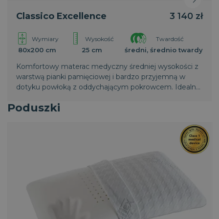
VISITOR_PRIVACY_METADATA
5
YouTube
Classico Excellence
3 140 zł
miesięcy
.youtube.com
4
tygodnie
Wymiary
Wysokość
Twardość
80x200 cm
25 cm
średni, średnio twardy
Komfortowy materac medyczny średniej wysokości z
warstwą pianki pamięciowej i bardzo przyjemną w
dotyku powłoką z oddychającym pokrowcem. Idealny
dla ceniących wygodę. Produkt idealny dla młodzieży,
Poduszki
dzieci i nastolatków.
__cf_bm
29 minut
Cloudflare Inc.
58
.vimeo.com
sekund