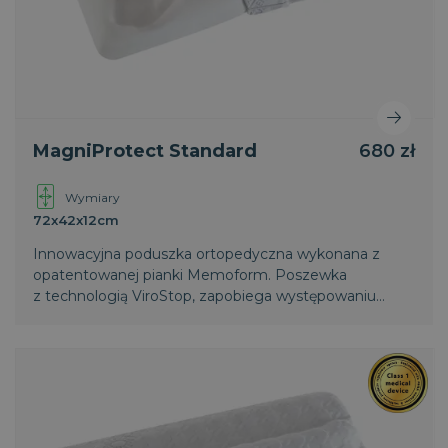
PHPSESSID
Sesja
PHP.net
.magniflex.pl
MagniProtect Standard
680 zł
Wymiary
72x42x12cm
Innowacyjna poduszka ortopedyczna wykonana z
opatentowanej pianki Memoform. Poszewka
z technologią ViroStop, zapobiega występowaniu
aktywnych wirusów i bakterii na poduszce, a tym
samym zapobiega negatywnemu wpływowi
patogenów na ludzi. Efekty działania technologii
ViroStop są potwierdzone
międzynarodowymi normami ATCC i ISO.