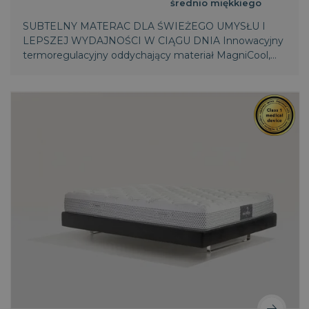
średnio miękkiego
SUBTELNY MATERAC DLA ŚWIEŻEGO UMYSŁU I
LEPSZEJ WYDAJNOŚCI W CIĄGU DNIA Innowacyjny
termoregulacyjny oddychający materiał MagniCool,
dynamicznie łączy zaawansowane technologie,
reguluje temperaturę, zapewnia podczas snu
wyjątkowe uczucie świeżości.
CookieScriptConsent
1
CookieScript
miesiąc
dobrzespac.magniflex.pl
Polityce prywatności Google