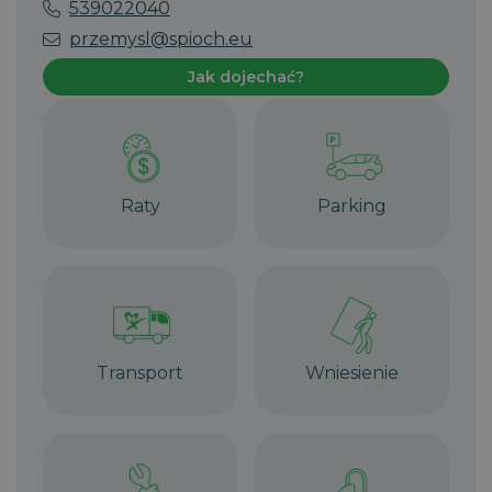
539022040
przemysl@spioch.eu
Jak dojechać?
Raty
Parking
Transport
Wniesienie