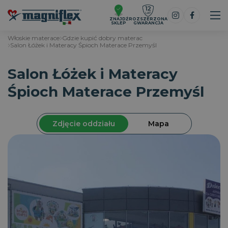
ZNAJDŹ
ROZSZERZONA
SKLEP
GWARANCJA
Włoskie materace
Gdzie kupić dobry materac
Salon Łóżek i Materacy Śpioch Materace Przemyśl
Salon Łóżek i Materacy
Śpioch Materace Przemyśl
Zdjęcie oddziału
Mapa