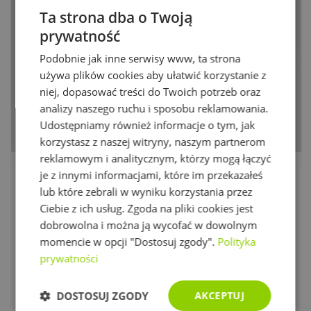
Ta strona dba o Twoją
prywatność
Podobnie jak inne serwisy www, ta strona
używa plików cookies aby ułatwić korzystanie z
niej, dopasować treści do Twoich potrzeb oraz
analizy naszego ruchu i sposobu reklamowania.
Udostępniamy również informacje o tym, jak
korzystasz z naszej witryny, naszym partnerom
reklamowym i analitycznym, którzy mogą łączyć
je z innymi informacjami, które im przekazałeś
Magnistretch® 12
6 490 zł
lub które zebrali w wyniku korzystania przez
Ciebie z ich usług. Zgoda na pliki cookies jest
Wymiary
Wysokość
Twardość
dobrowolna i można ją wycofać w dowolnym
80x200 cm
30 cm
średnio miękki, średni
momencie w opcji "Dostosuj zgody".
Polityka
prywatności
Wysoki, średnio miękki materac zapewniający aktywną
regenerację podczas snu. Specjalnie zaprojektowana
konstrukcja oraz piany stretch zapewniają intensywne
DOSTOSUJ ZGODY
AKCEPTUJ
rozluźnianie mięśni i regenerację kręgosłupa. To