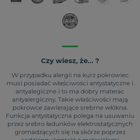
sposób
używany do
użytkownik
śledzenia interakcji
końcowy
użytkowników i
korzysta z
zaangażowania na
witryny
stronie
internetowej,
internetowej w
oraz wszelkie
celu poprawy
reklamy, które
doświadczenia
użytkownik
użytkowników i
końcowy mógł
funkcjonalności
zobaczyć przed
strony
odwiedzeniem
internetowej.
tej witryny.
Czy wiesz, że... ?
_gid
1 dzień
Ten plik cookie jest
Google LLC
ustawiany przez
.magniflex.pl
Google Analytics.
W przypadku alergii na kurz pokrowiec
Przechowuje i
aktualizuje
musi posiadać właściwości antystatyczne i
unikalną wartość
dla każdej
antyalegiczne i to ma dobry materac
odwiedzanej
strony i służy do
antyalergiczny. Takie właściwości mają
liczenia i śledzenia
odsłon.
pokrowce zawierające srebrne włókna.
Funkcja antystatyczna polega na usuwaniu
przez srebro ładunków elektrostatycznych
gromadzących się na skórze poprzez
codzienny kontakt z materiałami