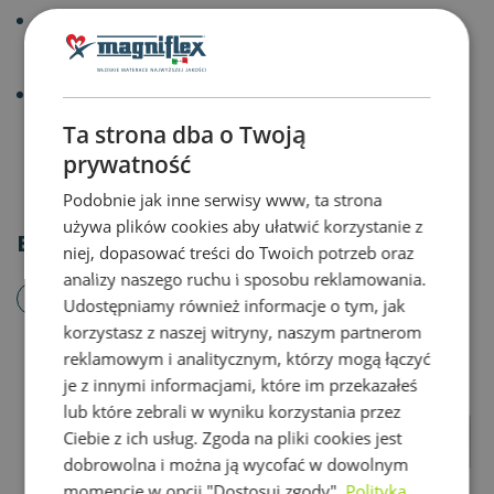
można go umieścić na perforowanej płycie albo
stałym lub regulowanym stelażu listwowym.
rozszerzona gwarancja na materac na 12 lat
(standardowa gwarancja na powłokę materaca - 2
Ta strona dba o Twoją
lata)
prywatność
Podobnie jak inne serwisy www, ta strona
używa plików cookies aby ułatwić korzystanie z
Budowa materaca
niej, dopasować treści do Twoich potrzeb oraz
analizy naszego ruchu i sposobu reklamowania.
Estetyczna,
Udostępniamy również informacje o tym, jak
zdejmowana
korzystasz z naszej witryny, naszym partnerom
reklamowym i analitycznym, którzy mogą łączyć
powłoka, którą
je z innymi informacjami, które im przekazałeś
można prać,
lub które zebrali w wyniku korzystania przez
wykonana z
Ciebie z ich usług. Zgoda na pliki cookies jest
tworzywa
dobrowolna i można ją wycofać w dowolnym
Outlast
momencie w opcji "Dostosuj zgody".
Polityka