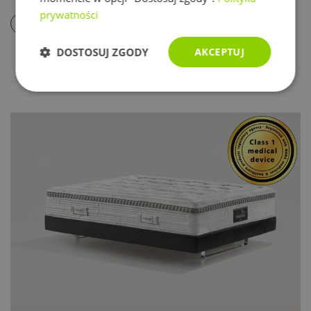
prywatności
Warstwa
termoelastycznej pianki Memoform zszyta z
DOSTOSUJ ZGODY
AKCEPTUJ
powłoką (2 cm)
Pokaż więcej
Niezbędne
Wydajność
Targetowanie
Hipoalergiczne, supermiękkie włókno
Odłączany, wymienny topper z żelowej pianki
Funkcjonalność
Niesklasyfikowane
Magnigel ( 6 cm)
Twardsza zimna pianka Elioform (10 cm)
Miększa zimna pianka Eliosoft (10 cm)
Niezbędne
Wydajność
Targetowanie
Funkcjonalność
Niesklasyfikowane
Niezbędne pliki cookie umożliwiają korzystanie z
podstawowych funkcji strony internetowej, takich jak
Opis