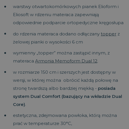
warstwy otwartokomórkowych pianek Elioform i
Eliosoft w rdzeniu materaca zapewniają
odpowiednie podparcie ortopedyczne kręgosłupa
do rdzenia materaca dodano odłączany
topper
z
żelowej pianki o wysokości 6 cm
wymienny „topper” można zastąpić innym, z
materaca
Armonia Memoform Dual 12
.
w rozmiarze 150 cm i szerszych jest dostępny w
wersji, w której można obrócić każdą połowę na
stronę twardszą albo bardziej miękką -
posiada
system Dual Comfort (bazujący na wkładzie Dual
Core)
.
estetyczna, zdejmowana powłoka, którą można
prać w temperaturze 30°C,