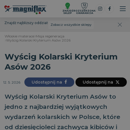
ZNAJDŹ
ROZSZERZONA
SKLEP
GWARANCJA
Znajdź najbliższy oddział:
Zobacz wszystkie sklepy
Włoskie materace
Misja regeneracja
Wyścig Kolarski Kryterium Asów 2026
Wyścig Kolarski Kryterium
Asów 2026
Udostępnij na
Udostępnij na
12. 5. 2026
Wyścig Kolarski Kryterium Asów to
jedno z najbardziej wyjątkowych
wydarzeń kolarskich w Polsce, które
od dziesięcioleci zachwyca kibiców i