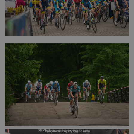
Niezbędne pliki cookie umożliwiają korzystanie z
podstawowych funkcji strony internetowej, takich jak
logowanie użytkownika i zarządzanie kontem. Bez
niezbędnych plików cookie nie można prawidłowo
korzystać ze strony internetowej.
CookieScriptConsent
1
CookieScript
miesiąc
www.magniflex.pl
2 dni
CookieScriptConsent
1
CookieScript
miesiąc
dobrzespac.magniflex.pl
Polityce prywatności Google