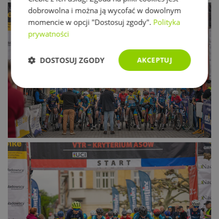
dobrowolna i można ją wycofać w dowolnym
momencie w opcji "Dostosuj zgody".
Polityka
prywatności
DOSTOSUJ ZGODY
AKCEPTUJ
Niezbędne
Wydajność
Targetowanie
Funkcjonalność
Niesklasyfikowane
Niezbędne
Wydajność
Targetowanie
Funkcjonalność
Niesklasyfikowane