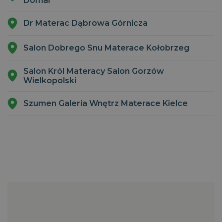
Domar
Dr Materac Dąbrowa Górnicza
Salon Dobrego Snu Materace Kołobrzeg
CookieScriptConsent
1
CookieScript
miesiąc
dobrzespac.magniflex.pl
Salon Król Materacy Salon Gorzów
Wielkopolski
Polityce prywatności Google
Szumen Galeria Wnętrz Materace Kielce
VISITOR_PRIVACY_METADATA
5
YouTube
miesięcy
.youtube.com
4
tygodnie