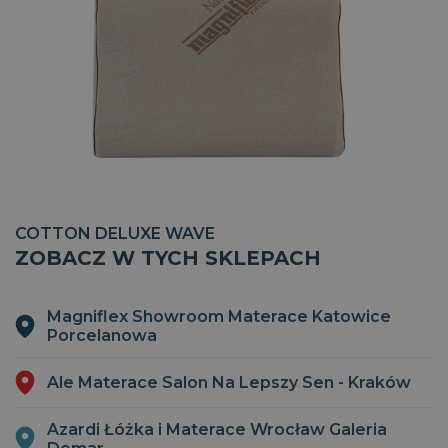
Funkcjonalność
Niesklasyfikowane
Niezbędne
Wydajność
Targetowanie
Funkcjonalność
Niesklasyfikowane
Niezbędne pliki cookie umożliwiają korzystanie z
COTTON DELUXE WAVE
podstawowych funkcji strony internetowej, takich jak
ZOBACZ W TYCH SKLEPACH
logowanie użytkownika i zarządzanie kontem. Bez
niezbędnych plików cookie nie można prawidłowo
korzystać ze strony internetowej.
Magniflex Showroom Materace Katowice
CookieScriptConsent
1
CookieScript
miesiąc
Porcelanowa
www.magniflex.pl
2 dni
Ale Materace Salon Na Lepszy Sen - Kraków
Azardi Łóżka i Materace Wrocław Galeria