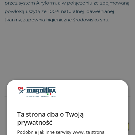
przez system Airyform, a w połączeniu ze zdejmowaną
powłoką uszytą ze 100% naturalnej bawełnianej
tkaniny, zapewnia higieniczne środowisko snu.
Pokaż więcej
Ta strona dba o Twoją
prywatność
Podobnie jak inne serwisy www, ta strona