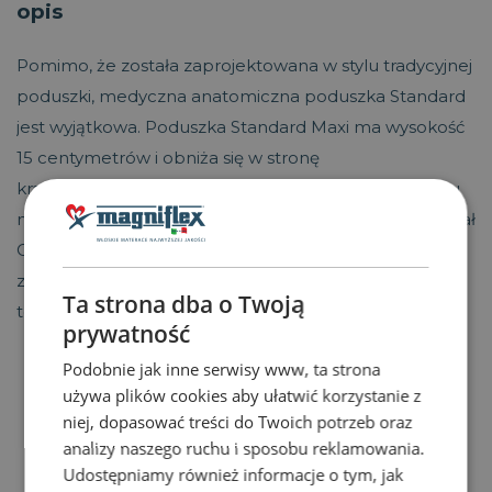
opis
Pomimo, że została zaprojektowana w stylu tradycyjnej
poduszki, medyczna anatomiczna poduszka Standard
jest wyjątkowa. Poduszka Standard Maxi ma wysokość
15 centymetrów i obniża się w stronę
krawędzi. Zapewnia niezbędne wsparcie podczas snu
na plecach, boku i brzuchu. Termoregulacyjny materiał
Outlast oraz trójwymiarowy kanał wentylacyjny
zapewniają maksymalny obieg powietrza i
Ta strona dba o Twoją
termoregulację podczas snu.
prywatność
Podobnie jak inne serwisy www, ta strona
używa plików cookies aby ułatwić korzystanie z
niej, dopasować treści do Twoich potrzeb oraz
analizy naszego ruchu i sposobu reklamowania.
Udostępniamy również informacje o tym, jak