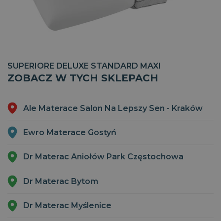
Niezbędne
Wydajność
Targetowanie
Funkcjonalność
Niesklasyfikowane
Niezbędne pliki cookie umożliwiają korzystanie z
SUPERIORE DELUXE STANDARD MAXI
podstawowych funkcji strony internetowej, takich jak
ZOBACZ W TYCH SKLEPACH
logowanie użytkownika i zarządzanie kontem. Bez
niezbędnych plików cookie nie można prawidłowo
korzystać ze strony internetowej.
CookieScriptConsent
1
Ale Materace Salon Na Lepszy Sen - Kraków
CookieScript
miesiąc
www.magniflex.pl
2 dni
Ewro Materace Gostyń
Dr Materac Aniołów Park Częstochowa
Dr Materac Bytom
Dr Materac Myślenice