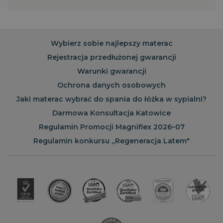
Wybierz sobie najlepszy materac
Rejestracja przedłużonej gwarancji
Warunki gwarancji
Ochrona danych osobowych
Jaki materac wybrać do spania do łóżka w sypialni?
Darmowa Konsultacja Katowice
Regulamin Promocji Magniflex 2026–07
Regulamin konkursu „Regeneracja Latem"
CaptchaTokenCookie_-1
www.magniflex.pl
4
miesiące
4
_cfuvid
.vimeo.com
Sesja
Ten plik cookie służy do
tygodnie
śledzenia
_ga
1 rok 1
Ta nazwa pliku
Google LLC
użytkowników w
miesiąc
cookie jest
.magniflex.pl
__Secure-
.youtube.com
5
trakcie sesji w celu
powiązana z
YSC
Sesja
Ten plik cookie
Google LLC