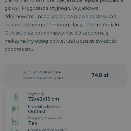
pianki Memoform oferuje jeszcze lepsze podparcie
głowy i kręgosłupa szyjnego. Wyjątkowa,
zdejmowana i nadająca się do prania poszewka z
opatentowanego termoregulacyjnego materiału
Outlast oraz oddychający pas 3D zapewniają
maksymalny obieg powietrza i uczucie świeżości
podczas snu.
SUGEROWANA CENA
740 zł
Zawiera 8% podatku VAT
Wymiary
72x42x15 cm
Materiał pokrowca
Outlast
Ściągany pokrowiec
Tak
Pokrowiec można prać