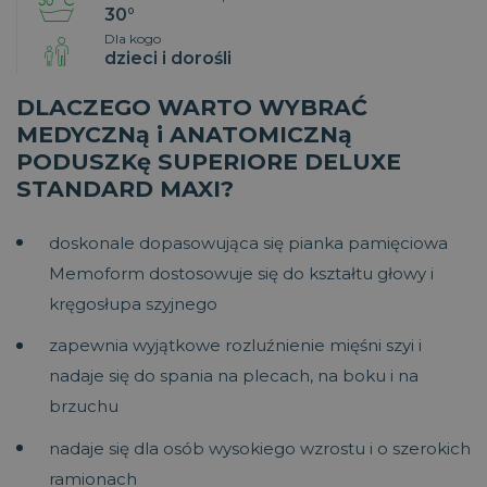
30°
Dla kogo
dzieci i dorośli
DLACZEGO WARTO WYBRAĆ
MEDYCZNą i ANATOMICZNą
PODUSZKę SUPERIORE DELUXE
STANDARD MAXI?
doskonale dopasowująca się pianka pamięciowa
Memoform dostosowuje się do kształtu głowy i
kręgosłupa szyjnego
zapewnia wyjątkowe rozluźnienie mięśni szyi i
nadaje się do spania na plecach, na boku i na
brzuchu
nadaje się dla osób wysokiego wzrostu i o szerokich
ramionach