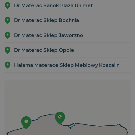
Dr Materac Sanok Plaza Unimet
CookieScriptConsent
1
CookieScript
miesiąc
dobrzespac.magniflex.pl
Dr Materac Sklep Bochnia
Polityce prywatności Google
Dr Materac Sklep Jaworzno
Dr Materac Sklep Opole
Halama Materace Sklep Meblowy Koszalin
Luksusowy Sen Gdańsk Galeria Metropolia
VISITOR_PRIVACY_METADATA
5
YouTube
miesięcy
.youtube.com
4
Meble u Jędrusia Materace Piła
tygodnie