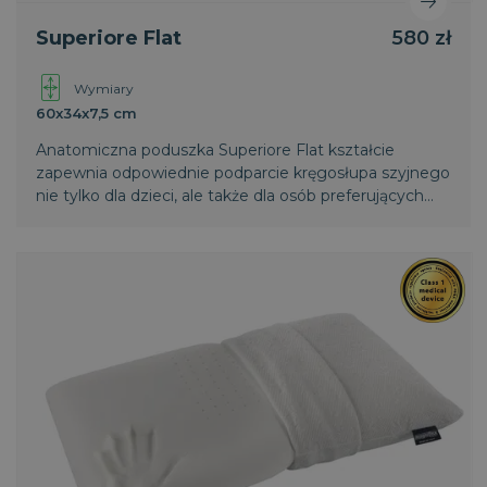
Funkcjonalność
Niesklasyfikowane
Superiore Flat
580 zł
Niezbędne pliki cookie umożliwiają korzystanie z
podstawowych funkcji strony internetowej, takich jak
Wymiary
logowanie użytkownika i zarządzanie kontem. Bez
niezbędnych plików cookie nie można prawidłowo
60x34x7,5 cm
korzystać ze strony internetowej.
Anatomiczna poduszka Superiore Flat kształcie
CookieScriptConsent
1
CookieScript
zapewnia odpowiednie podparcie kręgosłupa szyjnego
miesiąc
www.magniflex.pl
2 dni
nie tylko dla dzieci, ale także dla osób preferujących
niższe pozycje głowy.
CookieScriptConsent
1
CookieScript
miesiąc
dobrzespac.magniflex.pl