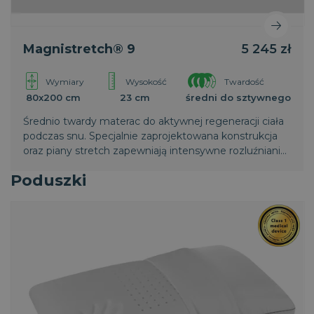
Magnistretch® 9
5 245 zł
Wymiary
Wysokość
Twardość
80x200 cm
23 cm
średni do sztywnego
Średnio twardy materac do aktywnej regeneracji ciała
podczas snu. Specjalnie zaprojektowana konstrukcja
oraz piany stretch zapewniają intensywne rozluźnianie
mięśni i regenerację kręgosłupa. Światowy patent
Poduszki
Magniflex.