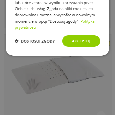
60x43x10/11 cm
lub które zebrali w wyniku korzystania przez
Ciebie z ich usług. Zgoda na pliki cookies jest
Ergonomiczna poduszka w ergonomicznym kształcie
dobrowolna i można ją wycofać w dowolnym
fali utrzymuje kręgosłup szyjny we właściwej pozycji, a
momencie w opcji "Dostosuj zgody".
Polityka
zdejmowana i nadająca się do prania poszewka z
opatentowanego materiału Outlast oraz oddychający
prywatności
pas 3D zapewniają maksymalny obieg powietrza i
termoregulację.
DOSTOSUJ ZGODY
AKCEPTUJ
Niezbędne
Wydajność
Targetowanie
Funkcjonalność
Niesklasyfikowane
Niezbędne
Wydajność
Targetowanie