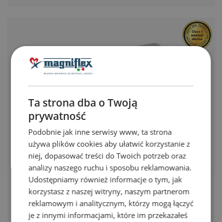
prania poszewka z opatentowanego materiału Outlast
oraz oddychający pas 3D zapewniają maksymalny
obieg powietrza i termoregulację.
Ta strona dba o Twoją
prywatność
Podobnie jak inne serwisy www, ta strona
używa plików cookies aby ułatwić korzystanie z
niej, dopasować treści do Twoich potrzeb oraz
analizy naszego ruchu i sposobu reklamowania.
Udostępniamy również informacje o tym, jak
Superiore Deluxe Wave
680 zł
korzystasz z naszej witryny, naszym partnerom
reklamowym i analitycznym, którzy mogą łączyć
Wymiary
je z innymi informacjami, które im przekazałeś