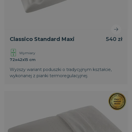
Polityce prywatności Google
Classico Standard Maxi
540 zł
Wymiary
72x42x15 cm
VISITOR_PRIVACY_METADATA
5
YouTube
miesięcy
.youtube.com
4
Wyższy wariant poduszki o tradycyjnym kształcie,
tygodnie
wykonanej z pianki termoregulacyjnej.