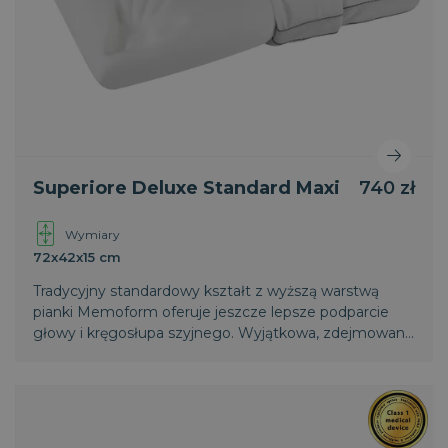
Superiore Deluxe Standard Maxi
740 zł
Wymiary
72x42x15 cm
Tradycyjny standardowy kształt z wyższą warstwą
pianki Memoform oferuje jeszcze lepsze podparcie
głowy i kręgosłupa szyjnego. Wyjątkowa, zdejmowana
i nadająca się do prania poszewka z opatentowanego
termoregulacyjnego materiału Outlast oraz
oddychający pas 3D zapewniają maksymalny obieg
powietrza i uczucie świeżości podczas snu.