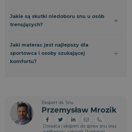
w jedną sesję
4
przez Youtube,
użytkownika do
tygodnie
aby śledzić
celów
preferencje
analitycznych.
Jakie są skutki niedoboru snu u osób
użytkownika
dotyczące
_ga_80QBSRHJPV
.magniflex.pl
1 rok 1
Ten plik cookie jest
trenujących?
filmów z
miesiąc
używany przez
YouTube
Google Analytics
osadzonych w
do utrzymywania
witrynach; może
stanu sesji.
również
Jaki materac jest najlepszy dla
określić, czy
_gat_UA-
.magniflex.pl
1
Jest to plik cookie
odwiedzający
135672201-1
minuta
typu wzorzec
sportowca i osoby szukającej
witrynę korzysta
ustawiany przez
z nowej, czy
Google Analytics,
komfortu?
starej wersji
w którym element
interfejsu
wzorca w nazwie
YouTube.
zawiera unikalny
numer
test_cookie
15 minut
Ten plik cookie
Google LLC
identyfikacyjny
jest ustawiany
.doubleclick.net
konta lub witryny
przez
internetowej, do
DoubleClick
której się odnosi.
(którego
Jest to odmiana
właścicielem jest
pliku cookie _gat,
Ekspert ds. Snu
Google) w celu
który służy do
ustalenia, czy
Przemysław Mrozik
ograniczania ilości
przeglądarka
danych
odwiedzającego
zapisywanych
witrynę
przez Google w
obsługuje pliki
Doradca i ekspert do spraw snu oraz
witrynach o dużym
cookie.
natężeniu ruchu.
wellbeingu, członek Polskiego