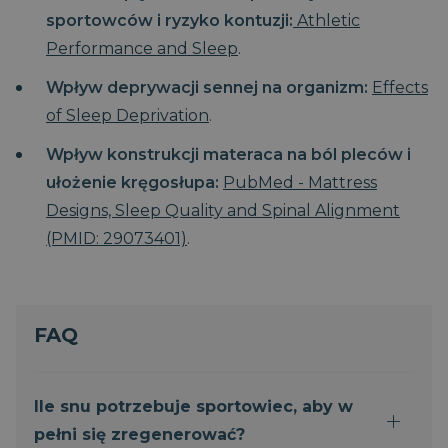
unikalnych
Doubleclick i
sportowców i ryzyko kontuzji:
Athletic
użytkowników
zawiera
poprzez
informacje o
Performance and Sleep
.
przypisanie
tym, w jaki
losowo
sposób
wygenerowanej
użytkownik
Wpływ deprywacji sennej na organizm:
Effects
liczby jako
końcowy
identyfikatora
korzysta z
of Sleep Deprivation
.
klienta. Jest on
witryny
uwzględniony w
internetowej,
każdym żądaniu
oraz wszelkie
Wpływ konstrukcji materaca na ból pleców i
strony w witrynie i
reklamy, które
służy do obliczania
użytkownik
ułożenie kręgosłupa:
PubMed - Mattress
danych
końcowy mógł
dotyczących
zobaczyć przed
Designs, Sleep Quality and Spinal Alignment
odwiedzających,
odwiedzeniem
sesji i kampanii na
tej witryny.
(PMID: 29073401)
.
potrzeby raportów
analitycznych
_fbp
3
Używany przez
Meta Platform
witryn.
miesiące
Facebooka do
Inc.
dostarczania
.magniflex.pl
_clsk
1 dzień
Ten plik cookie jest
Microsoft
serii produktów
powiązany z
.magniflex.pl
reklamowych,
oprogramowaniem
FAQ
takich jak
Microsoft Clarity
licytowanie w
analytics. Jest on
czasie
używany do
rzeczywistym od
przechowywania
reklamodawców
informacji o sesji
zewnętrznych
Ile snu potrzebuje sportowiec, aby w
użytkownika i
łączenia wielu
VISITOR_INFO1_LIVE
5
Ten plik cookie
pełni się zregenerować?
Google LLC
przeglądów stron
miesięcy
jest ustawiany
.youtube.com