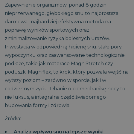
Zapewnienie organizmowi ponad 8 godzin
nieprzerwanego, głębokiego snu to najprostsza,
darmowa i najbardziej efektywna metoda na
poprawę wyników sportowych oraz
zminimalizowanie ryzyka bolesnych urazów.
Inwestycja w odpowiednią higienę snu, stałe pory
wypoczynku oraz zaawansowane technologicznie
podłoże, takie jak materace MagniStretch czy
CaptchaTokenCookie_-1
www.magniflex.pl
4
miesiące
poduszki Magniflex, to krok, który pozwala wejść na
4
_cfuvid
.vimeo.com
Sesja
Ten plik cookie służy do
tygodnie
wyższy poziom – zarówno w sporcie, jak i w
śledzenia
_ga
1 rok 1
Ta nazwa pliku
Google LLC
użytkowników w
miesiąc
cookie jest
.magniflex.pl
__Secure-
.youtube.com
5
codziennym życiu. Dbanie o biomechanikę nocy to
trakcie sesji w celu
powiązana z
YSC
Sesja
Ten plik cookie
Google LLC
ROLLOUT_TOKEN
miesięcy
optymalizacji
Google Universal
jest ustawiany
.youtube.com
4
nie luksus, a integralna część świadomego
doświadczenia
Analytics - co
przez YouTube
tygodnie
użytkownika poprzez
stanowi istotną
w celu śledzenia
budowania formy i zdrowia.
utrzymanie spójności
aktualizację
wyświetleń
CaptchaTokenCookie_-2
www.magniflex.pl
4
sesji i świadczenie
powszechnie
osadzonych
miesiące
spersonalizowanych
używanej usługi
filmów.
4
Źródła:
usług.
analitycznej
tygodnie
Google. Ten plik
_gcl_au
3
Ten plik cookie
Google LLC
cookie służy do
miesiące
jest ustawiany
.magniflex.pl
Analiza wpływu snu na lepsze wyniki
rozróżniania
1 dzień
przez firmę