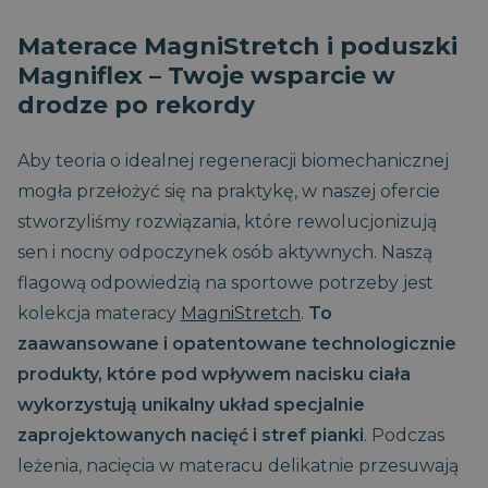
logowanie użytkownika i zarządzanie kontem. Bez
niezbędnych plików cookie nie można prawidłowo
Materace MagniStretch i poduszki
korzystać ze strony internetowej.
Magniflex – Twoje wsparcie w
CookieScriptConsent
1
CookieScript
miesiąc
www.magniflex.pl
drodze po rekordy
2 dni
Aby teoria o idealnej regeneracji biomechanicznej
mogła przełożyć się na praktykę, w naszej ofercie
stworzyliśmy rozwiązania, które rewolucjonizują
sen i nocny odpoczynek osób aktywnych. Naszą
flagową odpowiedzią na sportowe potrzeby jest
kolekcja materacy
MagniStretch
.
To
zaawansowane i opatentowane technologicznie
CookieScriptConsent
1
CookieScript
miesiąc
produkty, które pod wpływem nacisku ciała
dobrzespac.magniflex.pl
wykorzystują unikalny układ specjalnie
Polityce prywatności Google
zaprojektowanych nacięć i stref pianki
. Podczas
leżenia, nacięcia w materacu delikatnie przesuwają