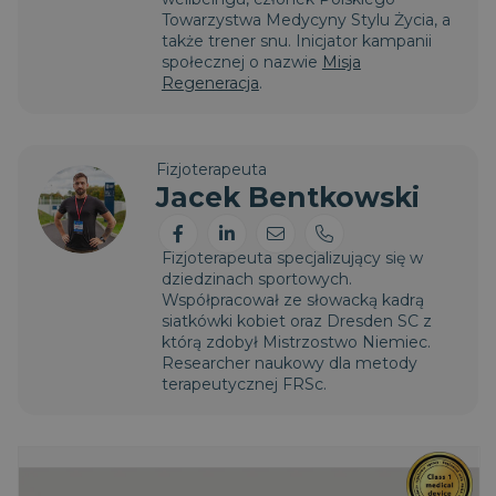
IDE
1 rok
Ten plik cookie
Google LLC
Towarzystwa Medycyny Stylu Życia, a
_ga_B7BDCKWBL5
.magniflex.pl
1 rok 1
Ten plik cookie jest
jest ustawiany
.doubleclick.net
także trener snu. Inicjator kampanii
miesiąc
używany przez
przez firmę
Google Analytics
społecznej o nazwie
Misja
Doubleclick i
do utrzymywania
zawiera
Regeneracja
.
stanu sesji.
informacje o
tym, w jaki
_clck
.magniflex.pl
1 rok
Ten plik cookie jest
sposób
używany do
użytkownik
śledzenia interakcji
końcowy
użytkowników i
Fizjoterapeuta
korzysta z
zaangażowania na
witryny
Jacek Bentkowski
stronie
internetowej,
internetowej w
oraz wszelkie
celu poprawy
reklamy, które
doświadczenia
użytkownik
Fizjoterapeuta specjalizujący się w
użytkowników i
końcowy mógł
funkcjonalności
dziedzinach sportowych.
zobaczyć przed
strony
odwiedzeniem
Współpracował ze słowacką kadrą
internetowej.
tej witryny.
siatkówki kobiet oraz Dresden SC z
_gid
1 dzień
Ten plik cookie jest
Google LLC
którą zdobył Mistrzostwo Niemiec.
ustawiany przez
.magniflex.pl
Researcher naukowy dla metody
Google Analytics.
terapeutycznej FRSc.
Przechowuje i
aktualizuje
unikalną wartość
dla każdej
odwiedzanej
strony i służy do
liczenia i śledzenia
odsłon.