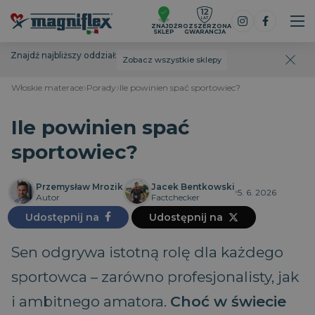
ZNAJDŹ
ROZSZERZONA
SKLEP
GWARANCJA
Znajdź najbliższy oddział:
Zobacz wszystkie sklepy
Włoskie materace
Porady
Ile powinien spać sportowiec?
Ile powinien spać
sportowiec?
Przemysław Mrozik
Jacek Bentkowski
5. 6. 2026
Autor
Factchecker
Udostępnij na
Udostępnij na
Sen odgrywa istotną rolę dla każdego
sportowca – zarówno profesjonalisty, jak
i ambitnego amatora.
Choć w świecie