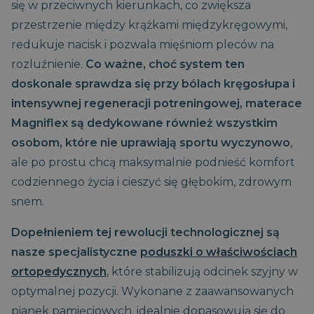
się w przeciwnych kierunkach, co zwiększa
przestrzenie między krążkami międzykręgowymi,
redukuje nacisk i pozwala mięśniom pleców na
rozluźnienie.
Co ważne, choć system ten
doskonale sprawdza się przy bólach kręgosłupa i
VISITOR_PRIVACY_METADATA
5
YouTube
intensywnej regeneracji potreningowej, materace
miesięcy
.youtube.com
4
Magniflex są dedykowane również wszystkim
tygodnie
osobom, które nie uprawiają sportu wyczynowo
,
ale po prostu chcą maksymalnie podnieść komfort
codziennego życia i cieszyć się głębokim, zdrowym
snem.
Dopełnieniem tej rewolucji technologicznej są
nasze specjalistyczne
poduszki o właściwościach
ortopedycznych
, które stabilizują odcinek szyjny w
optymalnej pozycji. Wykonane z zaawansowanych
__cf_bm
29 minut
pianek pamięciowych, idealnie dopasowują się do
Cloudflare Inc.