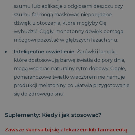
szumu lub aplikacje z odgłosami deszczu czy
szumu fal mogą maskować niepożądane
dźwięki z otoczenia, które mogłyby Cię
wybudzić. Ciągły, monotonny dźwięk pomaga
mózgowi pozostać w głębszych fazach snu.
Inteligentne oświetlenie:
Żarówki i lampki,
które dostosowują barwę światła do pory dnia,
mogą wspierać naturalny rytm dobowy. Ciepłe,
pomarańczowe światło wieczorem nie hamuje
produkcji melatoniny, co ułatwia przygotowanie
się do zdrowego snu.
CaptchaTokenCookie_-1
www.magniflex.pl
4
Suplementy: Kiedy i jak stosować?
miesiące
4
_cfuvid
.vimeo.com
Sesja
Ten plik cookie służy do
tygodnie
śledzenia
_ga
1 rok 1
Ta nazwa pliku
Google LLC
użytkowników w
miesiąc
cookie jest
.magniflex.pl
Zawsze skonsultuj się z lekarzem lub farmaceutą
__Secure-
.youtube.com
5
trakcie sesji w celu
powiązana z
YSC
Sesja
Ten plik cookie
Google LLC