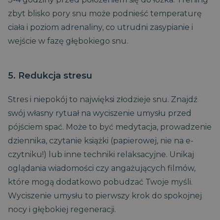
zbyt blisko pory snu może podnieść temperaturę
ciała i poziom adrenaliny, co utrudni zasypianie i
Niezbędne
Wydajność
Targetowanie
wejście w fazę głębokiego snu.
Funkcjonalność
Niesklasyfikowane
Niezbędne pliki cookie umożliwiają korzystanie z
podstawowych funkcji strony internetowej, takich jak
5. Redukcja stresu
logowanie użytkownika i zarządzanie kontem. Bez
niezbędnych plików cookie nie można prawidłowo
korzystać ze strony internetowej.
Stres i niepokój to najwięksi złodzieje snu. Znajdź
CookieScriptConsent
1
CookieScript
swój własny rytuał na wyciszenie umysłu przed
miesiąc
www.magniflex.pl
2 dni
pójściem spać. Może to być medytacja, prowadzenie
dziennika, czytanie książki (papierowej, nie na e-
czytniku!) lub inne techniki relaksacyjne. Unikaj
oglądania wiadomości czy angażujących filmów,
które mogą dodatkowo pobudzać Twoje myśli.
Wyciszenie umysłu to pierwszy krok do spokojnej
nocy i głębokiej regeneracji.