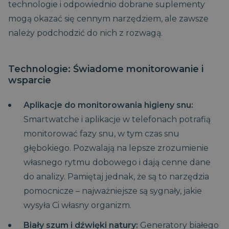
technologie i odpowiednio dobrane suplementy
mogą okazać się cennym narzędziem, ale zawsze
należy podchodzić do nich z rozwagą.
Technologie: Świadome monitorowanie i
__cf_bm
29 minut
Cloudflare Inc.
58
.vimeo.com
wsparcie
sekund
Aplikacje do monitorowania higieny snu:
Smartwatche i aplikacje w telefonach potrafią
monitorować fazy snu, w tym czas snu
głębokiego. Pozwalają na lepsze zrozumienie
własnego rytmu dobowego i dają cenne dane
do analizy. Pamiętaj jednak, że są to narzędzia
pomocnicze – najważniejsze są sygnały, jakie
PHPSESSID
Sesja
PHP.net
.magniflex.pl
wysyła Ci własny organizm.
Biały szum i dźwięki natury:
Generatory białego