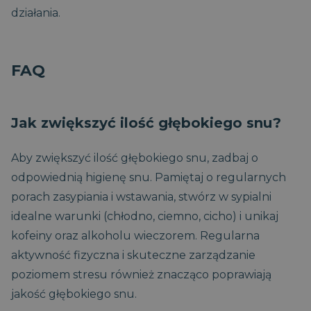
Google LLC
ustawiany przez
.magniflex.pl
działania.
Google Analytics.
Przechowuje i
aktualizuje
unikalną wartość
dla każdej
FAQ
odwiedzanej
strony i służy do
liczenia i śledzenia
odsłon.
Jak zwiększyć ilość głębokiego snu?
Aby zwiększyć ilość głębokiego snu, zadbaj o
odpowiednią higienę snu. Pamiętaj o regularnych
porach zasypiania i wstawania, stwórz w sypialni
idealne warunki (chłodno, ciemno, cicho) i unikaj
kofeiny oraz alkoholu wieczorem. Regularna
aktywność fizyczna i skuteczne zarządzanie
poziomem stresu również znacząco poprawiają
jakość głębokiego snu.