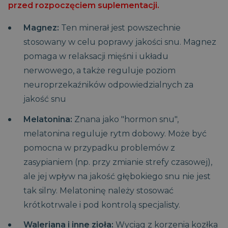
ROLLOUT_TOKEN
miesięcy
optymalizacji
Google Universal
przed rozpoczęciem suplementacji.
jest ustawiany
.youtube.com
4
doświadczenia
Analytics - co
przez YouTube
tygodnie
użytkownika poprzez
stanowi istotną
w celu śledzenia
utrzymanie spójności
aktualizację
Magnez:
Ten minerał jest powszechnie
wyświetleń
CaptchaTokenCookie_-2
www.magniflex.pl
4
sesji i świadczenie
powszechnie
osadzonych
miesiące
spersonalizowanych
używanej usługi
stosowany w celu poprawy jakości snu. Magnez
filmów.
4
usług.
analitycznej
tygodnie
Google. Ten plik
pomaga w relaksacji mięśni i układu
_gcl_au
3
Ten plik cookie
Google LLC
cookie służy do
miesiące
jest ustawiany
.magniflex.pl
rozróżniania
nerwowego, a także reguluje poziom
1 dzień
przez firmę
unikalnych
Doubleclick i
użytkowników
neuroprzekaźników odpowiedzialnych za
zawiera
poprzez
informacje o
przypisanie
jakość snu
tym, w jaki
losowo
sposób
wygenerowanej
użytkownik
liczby jako
Melatonina:
Znana jako "hormon snu",
końcowy
identyfikatora
korzysta z
klienta. Jest on
melatonina reguluje rytm dobowy. Może być
witryny
uwzględniony w
internetowej,
każdym żądaniu
pomocna w przypadku problemów z
oraz wszelkie
strony w witrynie i
reklamy, które
służy do obliczania
zasypianiem (np. przy zmianie strefy czasowej),
użytkownik
danych
końcowy mógł
dotyczących
ale jej wpływ na jakość głębokiego snu nie jest
zobaczyć przed
odwiedzających,
odwiedzeniem
sesji i kampanii na
tak silny. Melatoninę należy stosować
tej witryny.
potrzeby raportów
analitycznych
krótkotrwale i pod kontrolą specjalisty.
_fbp
3
Używany przez
Meta Platform
witryn.
miesiące
Facebooka do
Inc.
dostarczania
.magniflex.pl
Waleriana i inne zioła:
Wyciąg z korzenia kozłka
_clsk
1 dzień
Ten plik cookie jest
Microsoft
serii produktów