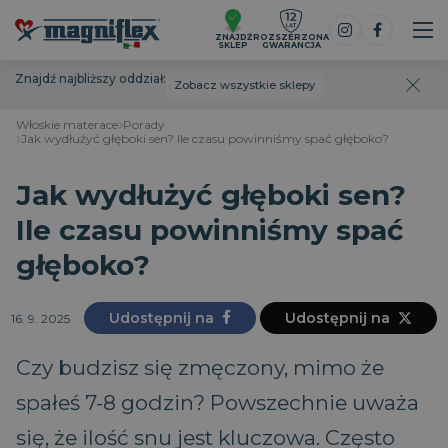
ZNAJDŹ
ROZSZERZONA
SKLEP
GWARANCJA
Znajdź najbliższy oddział:
Zobacz wszystkie sklepy
Włoskie materace
Porady
Jak wydłużyć głęboki sen? Ile czasu powinniśmy spać głęboko?
Jak wydłużyć głęboki sen?
Ile czasu powinniśmy spać
głęboko?
Udostępnij na
Udostępnij na
16. 9. 2025
Czy budzisz się zmęczony, mimo że
spałeś 7-8 godzin? Powszechnie uważa
się, że ilość snu jest kluczowa. Często