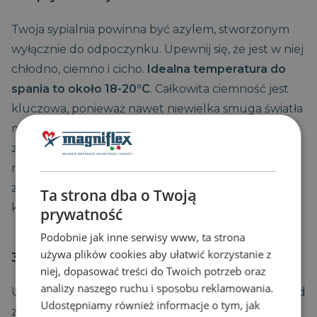
Twoja sypialnia powinna być azylem, stworzonym
wyłącznie do odpoczynku. Upewnij się, że jest w niej
chłodno, ciemno i cicho.
Idealna temperatura do
spania to około 18-20°C
. Całkowita ciemność jest
kluczowa, ponieważ nawet niewielka smuga światła
może zakłócać produkcję melatoniny. Warto
zainwestować w grube zasłony typu
blackout
lub
maskę na oczy. Jeśli przeszkadzają Ci hałasy, użyj
zatyczek do uszu lub generatora białego szumu,
Ta strona dba o Twoją
który maskuje nagłe dźwięki.
prywatność
Podobnie jak inne serwisy www, ta strona
używa plików cookies aby ułatwić korzystanie z
3. Zdrowa dieta i nawodnienie
niej, dopasować treści do Twoich potrzeb oraz
analizy naszego ruchu i sposobu reklamowania.
Unikaj obfitych, ciężkostrawnych posiłków tuż przed
Udostępniamy również informacje o tym, jak
zdrowym snem. Niewłaściwa dieta i pełny żołądek