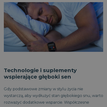
CookieScriptConsent
1
CookieScript
miesiąc
dobrzespac.magniflex.pl
Polityce prywatności Google
VISITOR_PRIVACY_METADATA
5
YouTube
miesięcy
Technologie i suplementy
.youtube.com
4
wspierające głęboki sen
tygodnie
Gdy podstawowe zmiany w stylu życia nie
wystarczą, aby wydłużyć stan głębokiego snu, warto
rozważyć dodatkowe wsparcie. Współczesne