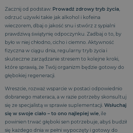
DoubleClick
której się odnosi.
(którego
Jest to odmiana
Zacznij od podstaw:
Prowadź zdrowy tryb życia
,
właścicielem jest
pliku cookie _gat,
Google) w celu
który służy do
odrzuć używki takie jak alkohol i kofeina
ustalenia, czy
ograniczania ilości
przeglądarka
danych
wieczorem, dbaj o jakość snu i stwórz z sypialni
odwiedzającego
zapisywanych
witrynę
przez Google w
prawdziwą świątynię odpoczynku. Zadbaj o to, by
obsługuje pliki
witrynach o dużym
cookie.
natężeniu ruchu.
było w niej chłodno, cicho i ciemno. Aktywność
IDE
1 rok
Ten plik cookie
Google LLC
_ga_B7BDCKWBL5
.magniflex.pl
1 rok 1
Ten plik cookie jest
fizyczna w ciągu dnia, regularny tryb życia i
jest ustawiany
.doubleclick.net
miesiąc
używany przez
przez firmę
Google Analytics
skuteczne zarządzanie stresem to kolejne kroki,
Doubleclick i
do utrzymywania
zawiera
stanu sesji.
które sprawią, że Twój organizm będzie gotowy do
informacje o
tym, w jaki
_clck
.magniflex.pl
1 rok
Ten plik cookie jest
głębokiej regeneracji.
sposób
używany do
użytkownik
śledzenia interakcji
końcowy
użytkowników i
Wreszcie, rozważ wsparcie w postaci odpowiednio
korzysta z
zaangażowania na
witryny
stronie
dobranego materaca, a w razie potrzeby skonsultuj
internetowej,
internetowej w
oraz wszelkie
celu poprawy
się ze specjalistą w sprawie suplementacji.
Wsłuchaj
reklamy, które
doświadczenia
użytkownik
użytkowników i
się w swoje ciało – to ono najlepiej wie
, ile
końcowy mógł
funkcjonalności
zobaczyć przed
strony
powinien trwać głęboki sen potrzebuje, abyś budził
odwiedzeniem
internetowej.
tej witryny.
się każdego dnia w pełni wypoczęty i gotowy do
_gid
1 dzień
Ten plik cookie jest