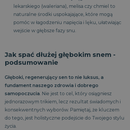
powiązany z
.magniflex.pl
reklamowych,
lekarskiego (waleriana), melisa czy chmiel to
oprogramowaniem
takich jak
Microsoft Clarity
licytowanie w
naturalne środki uspokajające, które mogą
analytics. Jest on
czasie
używany do
rzeczywistym od
pomóc w łagodzeniu napięcia i lęku, ułatwiając
przechowywania
reklamodawców
informacji o sesji
zewnętrznych
wejście w głębsze fazy snu.
użytkownika i
łączenia wielu
VISITOR_INFO1_LIVE
5
Ten plik cookie
Google LLC
przeglądów stron
miesięcy
jest ustawiany
.youtube.com
w jedną sesję
4
przez Youtube,
użytkownika do
tygodnie
aby śledzić
celów
Jak spać dłużej głębokim snem -
preferencje
analitycznych.
użytkownika
podsumowanie
dotyczące
_ga_80QBSRHJPV
.magniflex.pl
1 rok 1
Ten plik cookie jest
filmów z
miesiąc
używany przez
YouTube
Google Analytics
osadzonych w
do utrzymywania
Głęboki, regenerujący sen to nie luksus, a
witrynach; może
stanu sesji.
również
fundament naszego zdrowia i dobrego
określić, czy
_gat_UA-
.magniflex.pl
1
Jest to plik cookie
odwiedzający
135672201-1
minuta
typu wzorzec
samopoczucia
. Nie jest to cel, który osiągniesz
witrynę korzysta
ustawiany przez
z nowej, czy
Google Analytics,
jednorazowym trikiem, lecz rezultat świadomych i
starej wersji
w którym element
interfejsu
wzorca w nazwie
konsekwentnych wyborów. Pamiętaj, że kluczem
YouTube.
zawiera unikalny
numer
do tego, jest holistyczne podejście do Twojego stylu
test_cookie
15 minut
Ten plik cookie
Google LLC
identyfikacyjny
jest ustawiany
.doubleclick.net
konta lub witryny
życia.
przez
internetowej, do