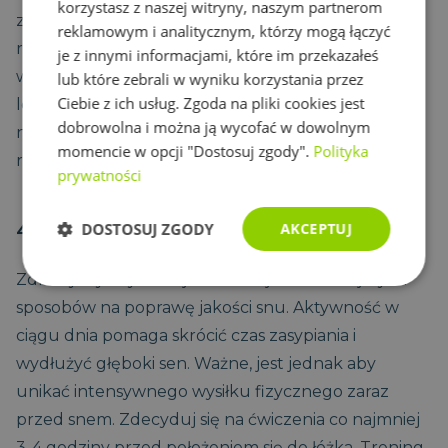
korzystasz z naszej witryny, naszym partnerom
zmusza organizm do trawienia, zamiast do
reklamowym i analitycznym, którzy mogą łączyć
regeneracji. Zrezygnuj też z picia alkoholu i kofeiny
je z innymi informacjami, które im przekazałeś
w godzinach wieczornych. Zamiast tego, postaw na
lub które zebrali w wyniku korzystania przez
Ciebie z ich usług. Zgoda na pliki cookies jest
lekką, bogatą w magnez kolację (np. orzechy,
dobrowolna i można ją wycofać w dowolnym
nasiona) i szklankę wody lub ziołowej herbaty (np.
momencie w opcji "Dostosuj zgody".
Polityka
rumianek).
prywatności
DOSTOSUJ ZGODY
AKCEPTUJ
4. Aktywność fizyczna
Zdrowy tryb życia to jeden z najskuteczniejszych
Niezbędne
Wydajność
Targetowanie
sposobów na poprawę jakości snu. Aktywność w
ciągu dnia pomaga skrócić czas zasypiania i
wydłużyć głęboki sen. Ważne, jest jednak aby
Funkcjonalność
Niesklasyfikowane
unikać intensywnego wysiłku fizycznego zaraz
przed snem. Zdecyduj się na ćwiczenia co najmniej
3-4 godziny przed położeniem się do łóżka. Trening