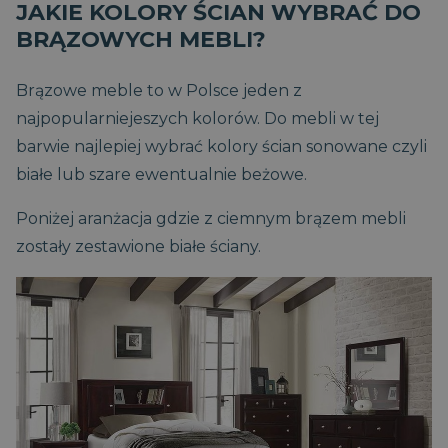
JAKIE KOLORY ŚCIAN WYBRAĆ DO
BRĄZOWYCH MEBLI?
Brązowe meble to w Polsce jeden z
najpopularniejeszych kolorów. Do mebli w tej
barwie najlepiej wybrać kolory ścian sonowane czyli
białe lub szare ewentualnie beżowe.
Poniżej aranżacja gdzie z ciemnym brązem mebli
zostały zestawione białe ściany.
CaptchaTokenCookie_-1
www.magniflex.pl
4
miesiące
4
_cfuvid
.vimeo.com
Sesja
Ten plik cookie służy do
tygodnie
śledzenia
_ga
1 rok 1
Ta nazwa pliku
Google LLC
użytkowników w
miesiąc
cookie jest
.magniflex.pl
__Secure-
.youtube.com
5
trakcie sesji w celu
powiązana z
YSC
Sesja
Ten plik cookie
Google LLC