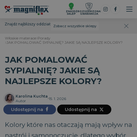
ZNAJDŹ
ROZSZERZONA
SKLEP
GWARANCJA
Znajdź najbliższy oddział:
Zobacz wszystkie sklepy
Włoskie materace
Porady
JAK POMALOWAĆ SYPIALNIĘ? JAKIE SĄ NAJLEPSZE KOLORY?
JAK POMALOWAĆ
SYPIALNIĘ? JAKIE SĄ
NAJLEPSZE KOLORY?
Karolina Kuchta
15. 1. 2026
Autor
Udostępnij na
Udostępnij na
Kolory które nas otaczają mają wpływ na
nastrój i samopoczucie, dlatego wybór