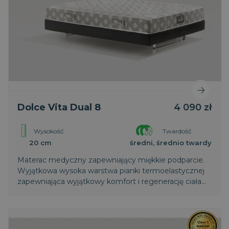
Dolce Vita Dual 8
4 090 zł
Wysokość
Twardość
20 cm
średni, średnio twardy
Materac medyczny zapewniający miękkie podparcie.
Wyjątkowa wysoka warstwa pianki termoelastycznej
zapewniająca wyjątkowy komfort i regenerację ciała
podczas snu. Posiada system dwóch stref komfortu
Dual Comfort