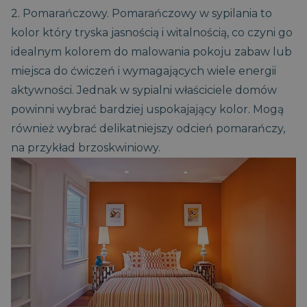
2. Pomarańczowy. Pomarańczowy w sypilania to
kolor który tryska jasnością i witalnością, co czyni go
Niezbędne
Wydajność
Targetowanie
idealnym kolorem do malowania pokoju zabaw lub
Funkcjonalność
Niesklasyfikowane
miejsca do ćwiczeń i wymagających wiele energii
Niezbędne pliki cookie umożliwiają korzystanie z
aktywności. Jednak w sypialni właściciele domów
podstawowych funkcji strony internetowej, takich jak
logowanie użytkownika i zarządzanie kontem. Bez
powinni wybrać bardziej uspokajający kolor. Mogą
niezbędnych plików cookie nie można prawidłowo
również wybrać delikatniejszy odcień pomarańczy,
korzystać ze strony internetowej.
na przykład brzoskwiniowy.
CookieScriptConsent
1
CookieScript
miesiąc
www.magniflex.pl
2 dni