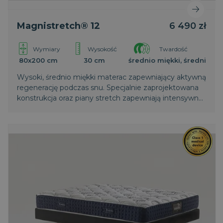
Magnistretch® 12
6 490 zł
Wymiary
Wysokość
Twardość
80x200 cm
30 cm
średnio miękki, średni
Wysoki, średnio miękki materac zapewniający aktywną
regenerację podczas snu. Specjalnie zaprojektowana
konstrukcja oraz piany stretch zapewniają intensywne
rozluźnianie mięśni i regenerację kręgosłupa. To
chroniony na całym świecie patent firmy Magniflex.