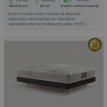
Wymiary
Wysokość
Twardość
80x200 cm
25 cm
średni, średnio twardy
Średnio twardy-średni materac do aktywnej
regeneracji ciała podczas snu. Specjalnie
zaprojektowana konstrukcja oraz piany stretch
zapewniają intensywne rozluźnianie mięśni i
regenerację kręgosłupa. Wyższa warstwa
termoelastycznej pianki zapewnia większy komfort.
Światowy patent Magniflex.