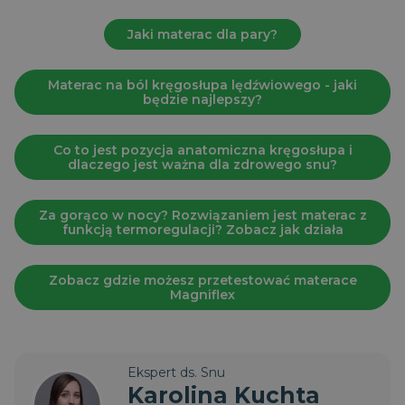
Google LLC
ustawiany przez
.magniflex.pl
Google Analytics.
Jaki materac dla pary?
Przechowuje i
aktualizuje
unikalną wartość
dla każdej
Materac na ból kręgosłupa lędźwiowego - jaki
odwiedzanej
będzie najlepszy?
strony i służy do
liczenia i śledzenia
odsłon.
Co to jest pozycja anatomiczna kręgosłupa i
dlaczego jest ważna dla zdrowego snu?
Za gorąco w nocy? Rozwiązaniem jest materac z
funkcją termoregulacji? Zobacz jak działa
Zobacz gdzie możesz przetestować materace
Magniflex
Ekspert ds. Snu
Karolina Kuchta