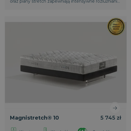
oraz piany stretch zapewniają intensywne rozluźnianie
mięśni i regenerację kręgosłupa. Światowy patent
Magniflex.
Magnistretch® 10
5 745 zł