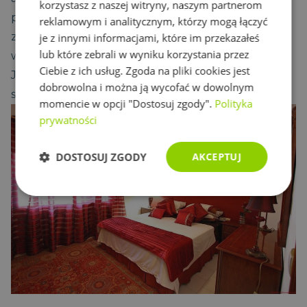
korzystasz z naszej witryny, naszym partnerom
problemy z zaśnięciem. Jeśli jesteś jednak
reklamowym i analitycznym, którzy mogą łączyć
zdecydowany na sypialnię w czerwonym odcieniu,
je z innymi informacjami, które im przekazałeś
lub które zebrali w wyniku korzystania przez
wybierz miękki, stonowany odcień zamiast żywego.
Ciebie z ich usług. Zgoda na pliki cookies jest
Jednym słowem - są takie kolory ścian których w
dobrowolna i można ją wycofać w dowolnym
sypialni warto unikać - należy do nich czerwony.
momencie w opcji "Dostosuj zgody".
Polityka
prywatności
DOSTOSUJ ZGODY
AKCEPTUJ
Niezbędne
Wydajność
Targetowanie
Funkcjonalność
Niesklasyfikowane