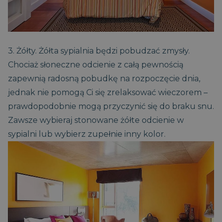
CookieScriptConsent
1
CookieScript
miesiąc
dobrzespac.magniflex.pl
Polityce prywatności Google
3. Żółty. Żółta sypialnia będzi pobudzać zmysły.
Chociaż słoneczne odcienie z całą pewnością
zapewnią radosną pobudkę na rozpoczęcie dnia,
jednak nie pomogą Ci się zrelaksować wieczorem –
prawdopodobnie mogą przyczynić się do braku snu.
Zawsze wybieraj stonowane żółte odcienie w
sypialni lub wybierz zupełnie inny kolor.
VISITOR_PRIVACY_METADATA
5
YouTube
miesięcy
.youtube.com
4
tygodnie