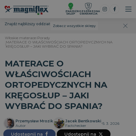
ZNAJDŹ
ROZSZERZONA
SKLEP
GWARANCJA
Znajdź najbliższy oddział:
Zobacz wszystkie sklepy
Włoskie materace
Porady
MATERACE O WŁAŚCIWOŚCIACH ORTOPEDYCZNYCH NA
KRĘGOSŁUP – JAKI WYBRAĆ DO SPANIA?
MATERACE O
WŁAŚCIWOŚCIACH
ORTOPEDYCZNYCH NA
KRĘGOSŁUP – JAKI
WYBRAĆ DO SPANIA?
Przemysław Mrozik
Jacek Bentkowski
5. 3. 2026
Autor
Factchecker
Udostępnij na
Udostępnij na