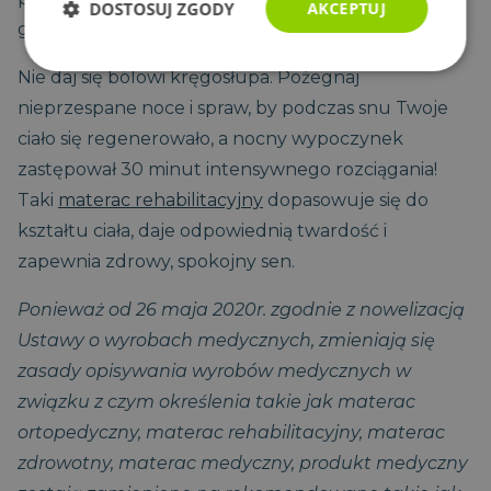
DOSTOSUJ ZGODY
AKCEPTUJ
gwarancją troski o środowisko.
Niezbędne
Wydajność
Targetowanie
Nie daj się bólowi kręgosłupa. Pożegnaj
nieprzespane noce i spraw, by podczas snu Twoje
ciało się regenerowało, a nocny wypoczynek
Funkcjonalność
Niesklasyfikowane
zastępował 30 minut intensywnego rozciągania!
Taki
materac rehabilitacyjny
dopasowuje się do
kształtu ciała, daje odpowiednią twardość i
zapewnia zdrowy, spokojny sen.
Ponieważ od 26 maja 2020r. zgodnie z nowelizacją
Niezbędne
Wydajność
Targetowanie
Ustawy o wyrobach medycznych, zmieniają się
Funkcjonalność
Niesklasyfikowane
zasady opisywania wyrobów medycznych w
Niezbędne pliki cookie umożliwiają korzystanie z
związku z czym określenia takie jak materac
podstawowych funkcji strony internetowej, takich jak
logowanie użytkownika i zarządzanie kontem. Bez
ortopedyczny, materac rehabilitacyjny, materac
niezbędnych plików cookie nie można prawidłowo
korzystać ze strony internetowej.
zdrowotny, materac medyczny, produkt medyczny
CookieScriptConsent
1
CookieScript