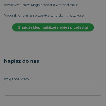
przeciwwirusową Magniprotect o wartości 590 zł.
Poduszki otrzymasz przesyłką kurierską na nasz koszt.
Znajdź sklep najbliżej siebie i przetestuj
PHPSESSID
Sesja
PHP.net
.magniflex.pl
Napisz do nas
Imię i nazwisko