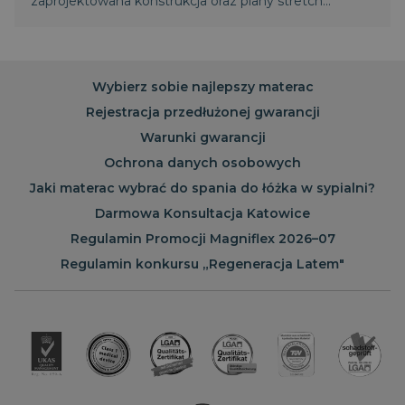
zaprojektowana konstrukcja oraz piany stretch
zapewniają intensywne rozluźnianie mięśni i
regenerację kręgosłupa. Wyższa warstwa
termoelastycznej pianki zapewnia większy komfort.
Światowy patent Magniflex.
Wybierz sobie najlepszy materac
Rejestracja przedłużonej gwarancji
Warunki gwarancji
Ochrona danych osobowych
Jaki materac wybrać do spania do łóżka w sypialni?
Darmowa Konsultacja Katowice
Regulamin Promocji Magniflex 2026–07
Regulamin konkursu „Regeneracja Latem"