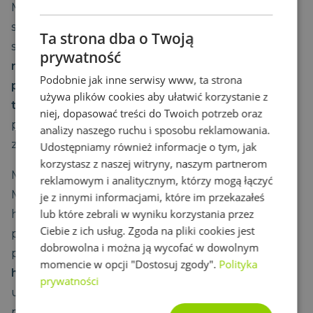
Magnistretch Sport 9 to rozwiązanie skierowane
specjalnie do klientów, którzy preferują twardsze,
Ta strona dba o Twoją
sztywniejsze materace.
Rozpiętość miękkości,
prywatność
różnorodne wymiary dopasowane do Twoich
Podobnie jak inne serwisy www, ta strona
potrzeb oraz mnogość warstw pianki
używa plików cookies aby ułatwić korzystanie z
termoelastycznej
sprawi, że każdy, kto chce
niej, dopasować treści do Twoich potrzeb oraz
pożegnać ból kręgosłupa i niewygodny sen,
analizy naszego ruchu i sposobu reklamowania.
znajdzie coś dla siebie.
Udostępniamy również informacje o tym, jak
korzystasz z naszej witryny, naszym partnerom
Materace o właściwościach ortopedycznych
reklamowym i analitycznym, którzy mogą łączyć
Magniflex to także ukłon w stronę odpowiedniej
je z innymi informacjami, które im przekazałeś
lub które zebrali w wyniku korzystania przez
higieny snu. Każdy z modeli posiada w pełni
Ciebie z ich usług. Zgoda na pliki cookies jest
przyjazny środowisku pokrowiec. Jego pranie jest
dobrowolna i można ją wycofać w dowolnym
proste i szybkie po to, by
zapewni odpowiednią
momencie w opcji "Dostosuj zgody".
Polityka
higienę podczas nocnego wypoczynku
. Materiały
prywatności
użyte przy produkcji materacy Magniflex – to w
pełni przyjazne rozwiązania, które są jednocześnie