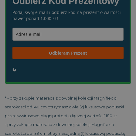
Odbierz Kod Prezentowy
Podaj swój e-mail i odbierz kod na prezent o wartości
VISITOR_PRIVACY_METADATA
5
YouTube
nawet ponad 1.000 zł !
miesięcy
.youtube.com
4
tygodnie
Odbieram Prezent
* - przy zakupie materaca z dowolnej kolekcji Magniflex o
szerokości od 140 cm otrzymasz dwie (2) luksusowe poduszki
__cf_bm
29 minut
Cloudflare Inc.
58
.vimeo.com
przeciwwirusowe Magniprotect o łącznej wartości 1180 zł.
sekund
- przy zakupie materaca z dowolnej kolekcji Magniflex o
szerokości do 139 cm otrzymasz jedną (1) luksusową poduszkę