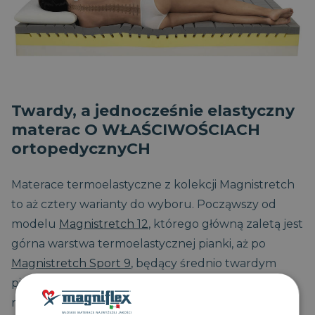
Twardy, a jednocześnie elastyczny
materac O WŁAŚCIWOŚCIACH
ortopedycznyCH
Materace termoelastyczne z kolekcji Magnistretch
to aż cztery warianty do wyboru. Począwszy od
modelu
Magnistretch 12
, którego główną zaletą jest
górna warstwa termoelastycznej pianki, aż po
Magnistretch Sport 9
, będący średnio twardym
piankowym materacem, odpowiednim również dla
rosnących dzieci bądź młodych sportowców.