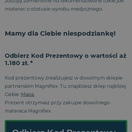
zostają zamienione na rekomendowane takie jak
miesiąc
www.magniflex.pl
2 dni
materac o statusie wyrobu medycznego.
Mamy dla Ciebie niespodziankę!
Odbierz Kod Prezentowy o wartości aż
1.180 zł. *
CookieScriptConsent
1
CookieScript
miesiąc
Kod prezentowy zrealizujesz w dowolnym sklepie
dobrzespac.magniflex.pl
partnerskim Magniflex. Tu znajdziesz sklep najbliżej
Polityce prywatności Google
Ciebie:
Mapa.
Prezent otrzymasz przy zakupie dowolnego
materaca Magniflex.